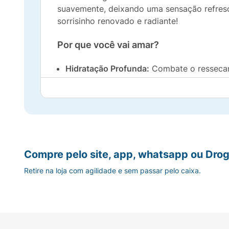
suavemente, deixando uma sensação refresc
sorrisinho renovado e radiante!
Por que você vai amar?
Hidratação Profunda:
Combate o ressecame
Textura Ice Creamy:
Leve, não pegajosa e
Formato Anatômico em Bisnaga:
Aplicação
Fórmula Premium:
Desenvolvido com a qua
Compre pelo site, app, whatsapp ou Drog
Dicas de Uso:
Retire na loja com agilidade e sem passar pelo caixa.
Aplique uma camada generosa do seu
prote
por cima do seu batom favorito para dar um