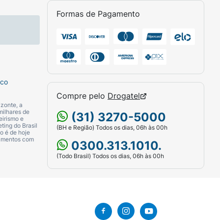
Formas de Pagamento
sco
Compre pelo
Drogatel
zonte, a
milhares de
(31) 3270-5000
eirismo e
ting do Brasil
(BH e Região) Todos os dias, 06h às 00h
o é de hoje
camentos com
0300.313.1010.
(Todo Brasil) Todos os dias, 06h às 00h