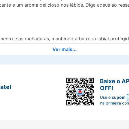
ante e um aroma delicioso nos lábios. Diga adeus ao res
nto e as rachaduras, mantendo a barreira labial protegid
Ver mais...
 com acabamento luminoso natural.
 prática, higiênica e perfeita para carregar na bolsa (10g).
lidade indiscutível da linha
Mari Maria Makeup
.
Baixe o A
atel
OFF!
Use o
cupom
na primeira co
tor labial
sempre que sentir necessidade. Pode ser usado s
 toque extra de viço e conforto.