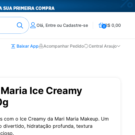
Olá, Entre ou Cadastre-se
R$ 0,00
0
Baixar App
Acompanhar Pedido
Central Araujo
 Maria Ice Creamy
0g
veis com o Ice Creamy da Mari Maria Makeup. Um
 divertido, hidratação profunda, textura
cioso.