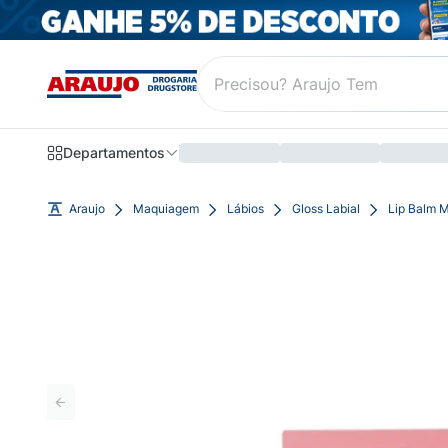
Departamentos
Araujo
Maquiagem
Lábios
Gloss Labial
Lip Balm M