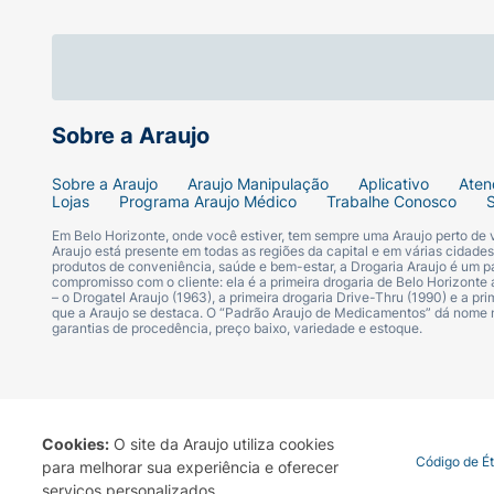
Sobre a Araujo
Sobre a Araujo
Araujo Manipulação
Aplicativo
Aten
Lojas
Programa Araujo Médico
Trabalhe Conosco
Em Belo Horizonte, onde você estiver, tem sempre uma Araujo perto de
Araujo está presente em todas as regiões da capital e em várias cidade
produtos de conveniência, saúde e bem-estar, a Drogaria Araujo é um pa
compromisso com o cliente: ela é a primeira drogaria de Belo Horizonte a
– o Drogatel Araujo (1963), a primeira drogaria Drive-Thru (1990) e a 
que a Araujo se destaca. O “Padrão Araujo de Medicamentos” dá nome
garantias de procedência, preço baixo, variedade e estoque.
Cookies:
O site da Araujo utiliza cookies
Termo de Uso
Portal da Privacidade
Covid-19
Código de É
para melhorar sua experiência e oferecer
serviços personalizados.