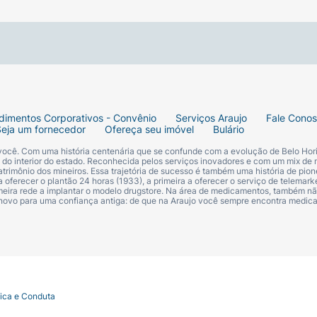
dimentos Corporativos - Convênio
Serviços Araujo
Fale Cono
Seja um fornecedor
Ofereça seu imóvel
Bulário
 você. Com uma história centenária que se confunde com a evolução de Belo Hori
s do interior do estado. Reconhecida pelos serviços inovadores e com um mix de 
trimônio dos mineiros. Essa trajetória de sucesso é também uma história de pion
 oferecer o plantão 24 horas (1933), a primeira a oferecer o serviço de telemarke
primeira rede a implantar o modelo drugstore. Na área de medicamentos, também nã
 novo para uma confiança antiga: de que na Araujo você sempre encontra medi
tica e Conduta