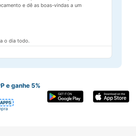
secamento e dê as boas-vindas a um
a o dia todo.
PP e ganhe 5%
APP5
mpra
ozinho para um look natural e hidratado ou