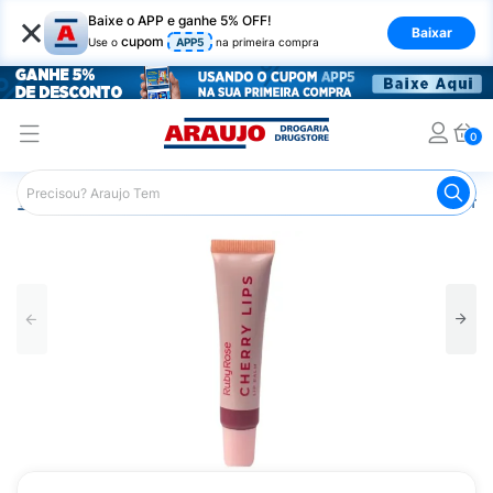
×
Baixe o APP e ganhe 5% OFF!
Baixar
cupom
Use o
APP5
na primeira compra
0
Araujo
Maquiagem
Lábios
Gloss Labial
Lip Balm 