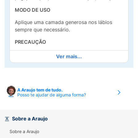
MODO DE USO
Aplique uma camada generosa nos lábios
sempre que necessário.
PRECAUÇÃO
Uso externo. Manter fora do alcance das
Ver mais...
crianças. Não ingerir. Em caso de contato
acidental com os olhos, enxaguar
abundantemente. Não utilizar sobre a pele
dérmica ou lesionada. Em caso de
A Araujo tem de tudo.
sensibilidade dérmica, procure orientação
Posso te ajudar de alguma forma?
médica. Manter em local
Sobre a Araujo
Sobre a Araujo