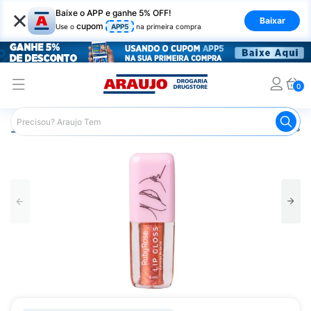
×
Baixe o APP e ganhe 5% OFF!
Baixar
cupom
Use o
APP5
na primeira compra
0
Araujo
Maquiagem
Lábios
Gloss Labial
Lip Gloss