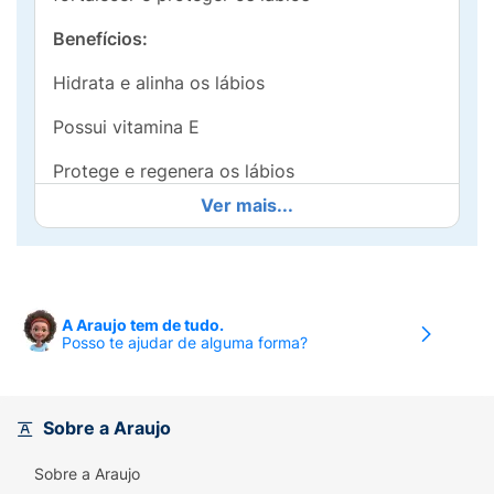
Benefícios:
Hidrata e alinha os lábios
Possui vitamina E
Protege e regenera os lábios
Ver mais...
Modo de usar:
Aplicar nos lábios com auxílio do pincel.
Precauções: Uso adulto. Manter fora do
A Araujo tem de tudo.
alcance de crianças, em local seco e arejado,
Posso te ajudar de alguma forma?
ao abrigo da luz, calor e umidade.
Sobre a Araujo
Sobre a Araujo