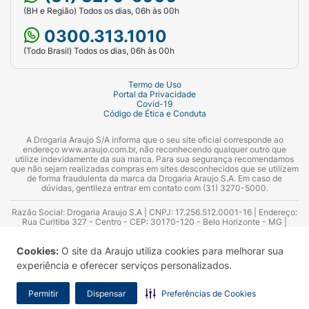
(BH e Região) Todos os dias, 06h às 00h
0300.313.1010
(Todo Brasil) Todos os dias, 06h às 00h
Termo de Uso
Portal da Privacidade
Covid-19
Código de Ética e Conduta
A Drogaria Araujo S/A informa que o seu site oficial corresponde ao
endereço www.araujo.com.br, não reconhecendo qualquer outro que
utilize indevidamente da sua marca. Para sua segurança recomendamos
que não sejam realizadas compras em sites desconhecidos que se utilizem
de forma fraudulenta da marca da Drogaria Araujo S.A. Em caso de
dúvidas, gentileza entrar em contato com (31) 3270-5000.
Razão Social: Drogaria Araujo S.A | CNPJ: 17.256.512.0001-16 | Endereço:
Rua Curitiba 327 - Centro - CEP: 30170-120 - Belo Horizonte - MG |
Telefones: 0300.313.1010 e (31) 3270-5000 Horário de funcionamento -
06:00h às 00:00h | Consultores técnicos responsáveis: Hairton Ayres
Cookies:
O site da Araujo utiliza cookies para melhorar sua
Azevedo Guimarães – CRF 10.965 | Yasmin Silva Alvarenga – CRF 52.584 -
Consultor substituto: Thiago Aguiar Pinheiro - CRF Nº 13.748. Alvará
experiência e oferecer serviços personalizados.
Sanitário: 2025020713 | Autorização de Funcionamento da Empresa (AFE):
7.16355-1
Permitir
Dispensar
Preferências de Cookies