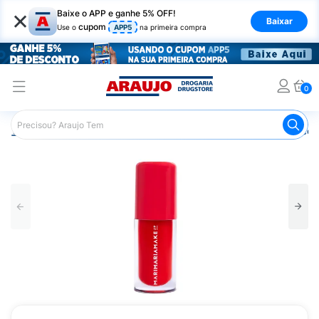
×
Baixe o APP e ganhe 5% OFF!
Baixar
cupom
Use o
APP5
na primeira compra
0
Araujo
Maquiagem
Lábios
Gloss Labial
Lip Juice