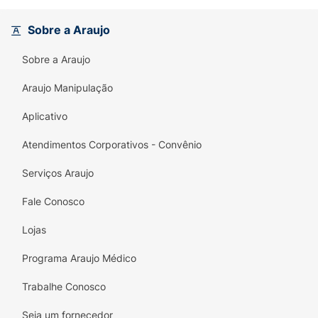
Oil Laby Lilith Magic é seu parceiro ideal. A
mágica acontece conforme você usa, pois a
Sobre a Araujo
cor se adapta ao seu pH, garantindo que
Sobre a Araujo
cada sorriso seja único. Não perca a
oportunidade de dar aos seus lábios o
Araujo Manipulação
carinho e a atenção que eles merecem com
este produto encantador!
Aplicativo
Atendimentos Corporativos - Convênio
Serviços Araujo
Fale Conosco
Lojas
Programa Araujo Médico
Trabalhe Conosco
Seja um fornecedor