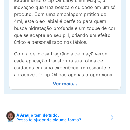
Experimente o Lip Oil Laby Lilith Magic, a
inovação que traz beleza e cuidado em um só
produto. Com uma embalagem prática de
4ml, este óleo labial é perfeito para quem
busca hidratação profunda e um toque de cor
que se adapta ao seu pH, criando um efeito
único e personalizado nos lábios.
Com a deliciosa fragrância de maçã verde,
cada aplicação transforma sua rotina de
cuidados em uma experiência refrescante e
agradável. O Lip Oil não apenas proporciona
brilho e suavidade, mas também garante
Ver mais...
lábios hidratados e saudáveis ao longo do
dia. Ideal para ser usado sozinho ou como um
dos passos em sua rotina de maquiagem, ele
se destaca pela versatilidade e eficácia.
A Araujo tem de tudo.
Posso te ajudar de alguma forma?
Seja para compor um look natural ou para
finalizar uma produção mais elaborada, o Lip