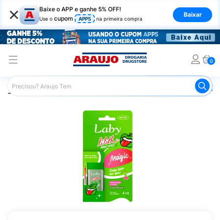
×
Baixe o APP e ganhe 5% OFF!
Baixar
cupom
Use o
APP5
na primeira compra
0
Araujo
Beleza e Cuidados
Cuidados com o Rosto
Hid