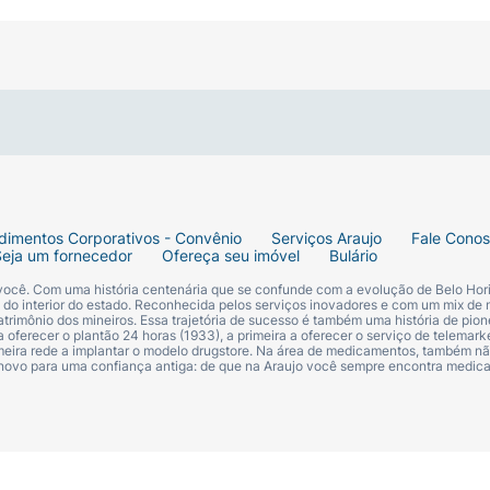
lábios limpos para hidratação e um brilho natural.
 favorito para adicionar dimensão e acabamento espelhado.
 extra de hidratação e glow.
dimentos Corporativos - Convênio
Serviços Araujo
Fale Cono
Seja um fornecedor
Ofereça seu imóvel
Bulário
 você. Com uma história centenária que se confunde com a evolução de Belo Hori
s do interior do estado. Reconhecida pelos serviços inovadores e com um mix de 
trimônio dos mineiros. Essa trajetória de sucesso é também uma história de pion
 oferecer o plantão 24 horas (1933), a primeira a oferecer o serviço de telemarke
primeira rede a implantar o modelo drugstore. Na área de medicamentos, também nã
 novo para uma confiança antiga: de que na Araujo você sempre encontra medi