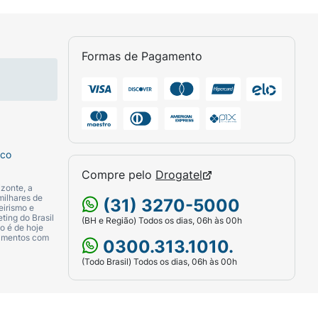
Formas de Pagamento
sco
Compre pelo
Drogatel
zonte, a
milhares de
(31) 3270-5000
eirismo e
ting do Brasil
(BH e Região) Todos os dias, 06h às 00h
o é de hoje
camentos com
0300.313.1010.
(Todo Brasil) Todos os dias, 06h às 00h