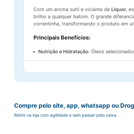
Com um aroma sutil e viciante de
Liquor
, e
brilho a qualquer batom. O grande diferenc
correntinha, transformando o produto em um
Principais Benefícios:
Nutrição e Hidratação:
Óleos selecionados 
Brilho Glow Espelhado:
Textura leve que 
Sabor Liquor:
Delicioso e sutil aroma de li
Embalagem Colecionável:
Design fofo com
Compre pelo site, app, whatsapp ou Drog
Tendência Y2K:
Perfeito para compor vis
Retire na loja com agilidade e sem passar pelo caixa.
Produto Cruelty Free:
Não testado em ani