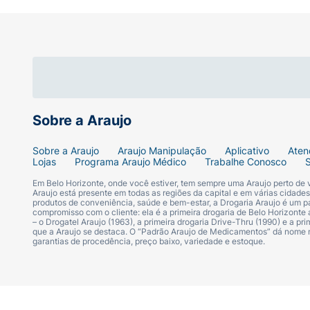
Modo de Usar:
Aplique o lip oil diretamente sobre os 
Utilize por cima do seu batom ou tint
Reaplique sempre que desejar um toque
Sobre a Araujo
Sobre a Araujo
Araujo Manipulação
Aplicativo
Aten
Ficha Técnica:
Lojas
Programa Araujo Médico
Trabalhe Conosco
Em Belo Horizonte, onde você estiver, tem sempre uma Araujo perto de
Marca:
Ruby Rose.
Araujo está presente em todas as regiões da capital e em várias cidade
produtos de conveniência, saúde e bem-estar, a Drogaria Araujo é um pa
compromisso com o cliente: ela é a primeira drogaria de Belo Horizonte a
Linha:
Vibe 2000.
– o Drogatel Araujo (1963), a primeira drogaria Drive-Thru (1990) e a 
que a Araujo se destaca. O “Padrão Araujo de Medicamentos” dá nome
garantias de procedência, preço baixo, variedade e estoque.
Produto:
Lip Oil Gimme Bling.
Sabor:
Liquor.