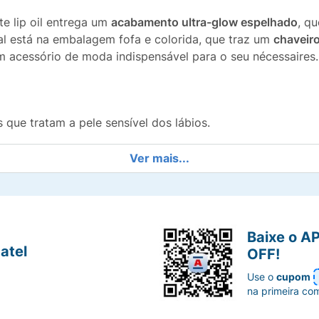
ste lip oil entrega um
acabamento ultra-glow espelhado
, qu
ial está na embalagem fofa e colorida, que traz um
chaveir
 acessório de moda indispensável para o seu nécessaires.
que tratam a pele sensível dos lábios.
proporciona volume e luminosidade extrema.
Ver mais...
cor.
 chaveiro exclusivo da Coleção Vibe 2000.
Baixe o A
atel
OFF!
uais nostálgicos e modernos.
Use o
cupom
na primeira co
mais, com a qualidade Ruby Rose.