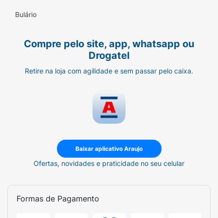
Bulário
Modo de Uso:
Compre pelo site, app, whatsapp ou
Aplique o
Lip Oil Gimme Bling
Drogatel
diretamente sobre os lábios limpos.
Retire na loja com agilidade e sem passar pelo caixa.
Comece pelo centro e deslize para as
extremidades.
Reaplique sempre que desejar um boost
de hidratação ou brilho extra.
Dica de Estilo:
Use como "top coat"
sobre um batom matte para transformar
Baixar aplicativo Araujo
o acabamento em segundos.
Ofertas, novidades e praticidade no seu celular
Ficha Técnica:
Formas de Pagamento
Marca:
Ruby Rose.