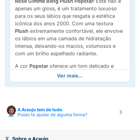
Rose Gimme Bling Plush Popstar
! Este não é
apenas um gloss, é um tratamento luxuoso
para os seus lábios que resgata a estética
icônica dos anos 2000. Com uma textura
Plush
extremamente confortável, ele envolve
os lábios em uma camada de hidratação
intensa, deixando-os macios, volumosos e
com um brilho espelhado radiante.
A cor
Popstar
oferece um tom delicado e
translúcido que realça a beleza natural dos
Ver mais...
lábios, podendo ser usado sozinho para um
look "clean girl" ou por cima do seu batom
favorito para um efeito glamouroso. O grande
diferencial fica por conta da sua fórmula que
A Araujo tem de tudo.
não deixa sensação pegajosa e do
chaveiro
Posso te ajudar de alguma forma?
exclusivo "2000's Vibe"
que acompanha a
embalagem, tornando-o o acessório perfeito
para pendurar na sua bolsa ou nécessaire.
Sobre a Araujo