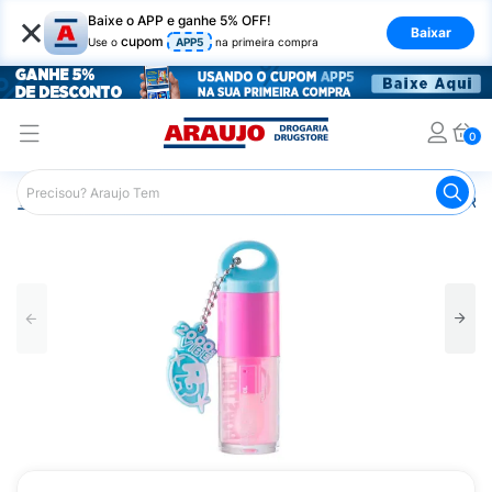
×
Baixe o APP e ganhe 5% OFF!
Baixar
cupom
Use o
APP5
na primeira compra
0
Araujo
Maquiagem
Lábios
Gloss Labial
Lip Oil R