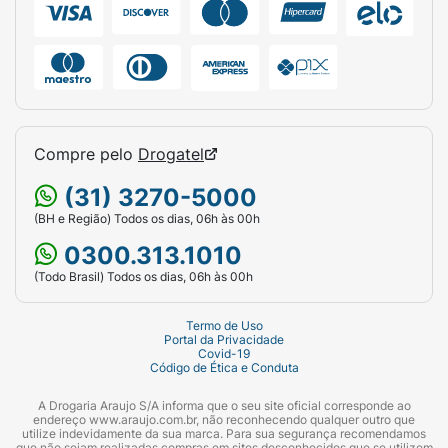
Linha:
Gimme Bling Plush.
Cor:
Popstar (HB-507).
Tipo:
Lip Oil / Óleo Labial Hidratante.
Destaque:
Inclui chaveiro exclusivo 2000's
Compre pelo
Drogatel
Vibe.
(31) 3270-5000
(BH e Região) Todos os dias, 06h às 00h
0300.313.1010
(Todo Brasil) Todos os dias, 06h às 00h
Termo de Uso
Portal da Privacidade
Covid-19
Código de Ética e Conduta
A Drogaria Araujo S/A informa que o seu site oficial corresponde ao
endereço www.araujo.com.br, não reconhecendo qualquer outro que
utilize indevidamente da sua marca. Para sua segurança recomendamos
que não sejam realizadas compras em sites desconhecidos que se utilizem