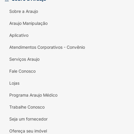
Principais Benefícios:
Sobre a Araujo
Hidratação Profunda:
Mantém os lábios
nutridos e evita o ressecamento ao longo
Araujo Manipulação
do dia.
Aplicativo
Brilho de Alta Intensidade:
Acabamento
Atendimentos Corporativos - Convênio
espelhado que reflete a luz e valoriza o
sorriso.
Serviços Araujo
Textura Não Pegajosa:
Conforto total sem
Fale Conosco
aquela sensação de lábios "colando".
Lojas
Aplicador Soft:
Formato anatômico que
facilita a aplicação precisa e uniforme.
Programa Araujo Médico
Design Colecionável:
Embalagem fofa com
Trabalhe Conosco
chaveiro retrô removível.
Seja um fornecedor
Cruelty Free:
Produto não testado em
Ofereça seu imóvel
animais, seguindo o padrão Ruby Rose.