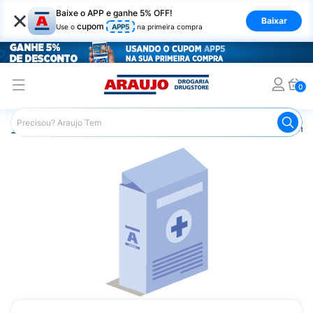
×
Baixe o APP e ganhe 5% OFF!
Baixar
cupom
Use o
APP5
na primeira compra
0
Araujo
Medicamentos
Remédios Cardiológicos
Reméd