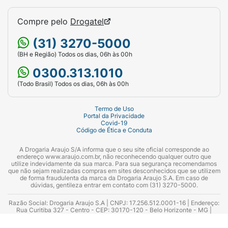
Compre pelo
Drogatel
(31) 3270-5000
(BH e Região) Todos os dias, 06h às 00h
0300.313.1010
(Todo Brasil) Todos os dias, 06h às 00h
Termo de Uso
Portal da Privacidade
Covid-19
Código de Ética e Conduta
A Drogaria Araujo S/A informa que o seu site oficial corresponde ao
endereço www.araujo.com.br, não reconhecendo qualquer outro que
utilize indevidamente da sua marca. Para sua segurança recomendamos
que não sejam realizadas compras em sites desconhecidos que se utilizem
de forma fraudulenta da marca da Drogaria Araujo S.A. Em caso de
dúvidas, gentileza entrar em contato com (31) 3270-5000.
Razão Social: Drogaria Araujo S.A | CNPJ: 17.256.512.0001-16 | Endereço:
Rua Curitiba 327 - Centro - CEP: 30170-120 - Belo Horizonte - MG |
Telefones: 0300.313.1010 e (31) 3270-5000 Horário de funcionamento -
06:00h às 00:00h | Consultores técnicos responsáveis: Hairton Ayres