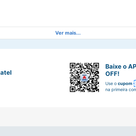
Ver mais...
Baixe o A
atel
OFF!
ens contendo 10 ou 30 comprimidos revestidos. Lípitor 
Use o
cupom
na primeira co
EDIÁTRICO ACIMA DE 10 ANOS DE IDADE.