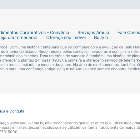
g, 20 mg ou 40 mg contém atorvastatina cálcica equivale
entes: carbonato de cálcio, celulose microcristalina, lacto
dimentos Corporativos - Convênio
Serviços Araujo
Fale Cono
gnésio, corante branco Opadry (hipromelose, macrogol, dió
Seja um fornecedor
Ofereça seu imóvel
Bulário
sórbico e água) e cera candelila.
 você. Com uma história centenária que se confunde com a evolução de Belo Hori
s do interior do estado. Reconhecida pelos serviços inovadores e com um mix de 
trimônio dos mineiros. Essa trajetória de sucesso é também uma história de pion
 contém atorvastatina cálcica equivalente a 80 mg de ator
 oferecer o plantão 24 horas (1933), a primeira a oferecer o serviço de telemarke
primeira rede a implantar o modelo drugstore. Na área de medicamentos, também nã
onoidratada, croscarmelose sódica, polissorbato 80, hiprolo
 novo para uma confiança antiga: de que na Araujo você sempre encontra medi
itânio e talco) e emulsão simeticona (simeticona, estearato
CADO?
tica e Conduta
 revestidos é indicado para tratamento de:
ndereço www.araujo.com.br, não reconhecendo qualquer outro que utilize indevid
pras em sites desconhecidos que se utilizem de forma fraudulenta da marca d
 3270-5000.
de de colesterol no sangue) isolada;