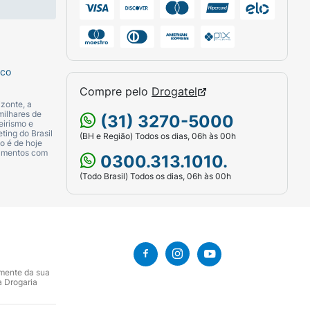
nte a 10 mg, 20 mg ou 40 mg de
se monoidratada, croscarmelose sódica,
sco
xido de titânio e talco), emulsão simeticona
Compre pelo
Drogatel
zonte, a
milhares de
(31) 3270-5000
eirismo e
vastatina base. Excipientes: carbonato de
ting do Brasil
(BH e Região) Todos os dias, 06h às 00h
o é de hoje
se, estearato de magnésio, corante branco
camentos com
0300.313.1010.
 emulsificante, ácido sórbico e água).
(Todo Brasil) Todos os dias, 06h às 00h
amente da sua
a Drogaria