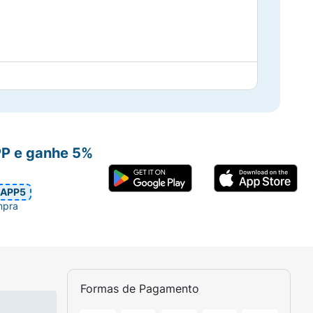
PP e ganhe 5%
80 mg em embalagens contendo 30
APP5
mpra
Formas de Pagamento