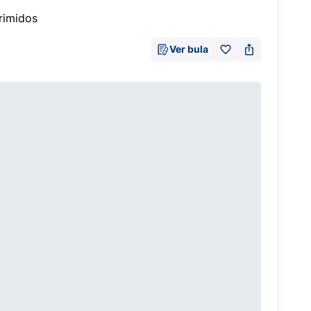
rimidos
Ver bula