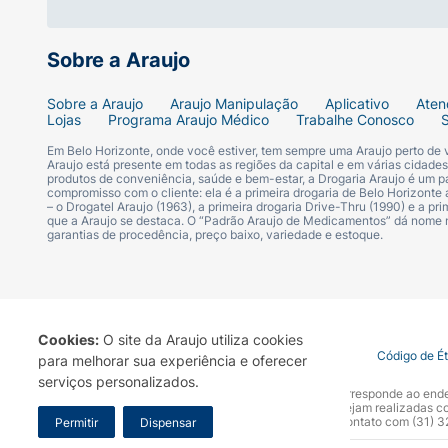
COMPOSIÇÃO:
Sobre a Araujo
Cada comprimido revestido de Lípitor 10 m
atorvastatina base, respectivamente. Excipi
Sobre a Araujo
Araujo Manipulação
Aplicativo
Aten
polissorbato 80, hiprolose, estearato de ma
Lojas
Programa Araujo Médico
Trabalhe Conosco
(simeticona, estearato emulsificante, ácido 
Em Belo Horizonte, onde você estiver, tem sempre uma Araujo perto de
Araujo está presente em todas as regiões da capital e em várias cidade
produtos de conveniência, saúde e bem-estar, a Drogaria Araujo é um pa
Cada comprimido revestido de Lípitor 80 mg
compromisso com o cliente: ela é a primeira drogaria de Belo Horizonte a
– o Drogatel Araujo (1963), a primeira drogaria Drive-Thru (1990) e a 
cálcio, celulose microcristalina, lactose m
que a Araujo se destaca. O “Padrão Araujo de Medicamentos” dá nome
Opadry (hipromelose, macrogol, dióxido de t
garantias de procedência, preço baixo, variedade e estoque.
II - INFORMAÇÕES AO PACIENTE.
1. PARA QUE ESTE MEDICAMENTO É INDI
Cookies:
O site da Araujo utiliza cookies
Termo de Uso
Portal da Privacidade
Covid-19
Código de É
para melhorar sua experiência e oferecer
Lípitor (atorvastatina cálcica) comprimidos
serviços personalizados.
A Drogaria Araujo S/A informa que o seu site oficial corresponde ao e
marca. Para sua segurança recomendamos que não sejam realizadas com
Araujo S.A. Em caso de dúvidas, gentileza entrar em contato com (31)
Permitir
Dispensar
• Hipercolesterolemia (aumento da quantida