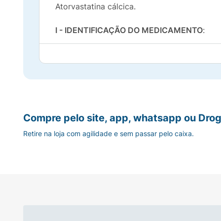
Atorvastatina cálcica.
I - IDENTIFICAÇÃO DO MEDICAMENTO
:
Nome comercial: Lípitor.
Nome genérico: Atorvastatina cálcica.
APRESENTAÇÕES:
Compre pelo site, app, whatsapp ou Drog
Lípitor 10 mg, 20 mg ou 40 mg em embalag
Retire na loja com agilidade e sem passar pelo caixa.
comprimidos revestidos.
VIA DE ADMINISTRAÇÃO: USO ORAL.
LÍPITOR 10 mg e 20 mg - USO ADULTO E P
LÍPITOR 40 mg e 80 mg – USO ADULTO.