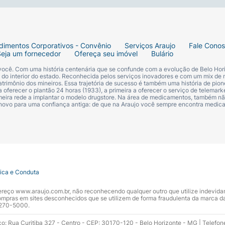
dimentos Corporativos - Convênio
Serviços Araujo
Fale Cono
Seja um fornecedor
Ofereça seu imóvel
Bulário
 você. Com uma história centenária que se confunde com a evolução de Belo Hori
s do interior do estado. Reconhecida pelos serviços inovadores e com um mix de 
trimônio dos mineiros. Essa trajetória de sucesso é também uma história de pion
 oferecer o plantão 24 horas (1933), a primeira a oferecer o serviço de telemarke
primeira rede a implantar o modelo drugstore. Na área de medicamentos, também nã
 novo para uma confiança antiga: de que na Araujo você sempre encontra medi
tica e Conduta
ndereço www.araujo.com.br, não reconhecendo qualquer outro que utilize indevid
pras em sites desconhecidos que se utilizem de forma fraudulenta da marca d
 3270-5000.
ço: Rua Curitiba 327 - Centro - CEP: 30170-120 - Belo Horizonte - MG | Telefon