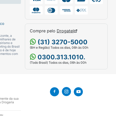
sco
Compre pelo
Drogatel
zonte, a
milhares de
(31) 3270-5000
eirismo e
ting do Brasil
(BH e Região) Todos os dias, 06h às 00h
o é de hoje
camentos com
0300.313.1010.
(Todo Brasil) Todos os dias, 06h às 00h
amente da sua
a Drogaria
es: