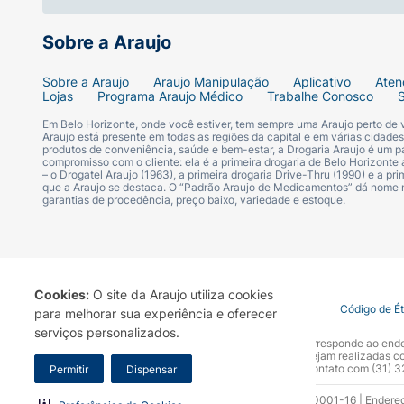
Sobre a Araujo
Sobre a Araujo
Araujo Manipulação
Aplicativo
Aten
Lojas
Programa Araujo Médico
Trabalhe Conosco
Em Belo Horizonte, onde você estiver, tem sempre uma Araujo perto de
Araujo está presente em todas as regiões da capital e em várias cidade
produtos de conveniência, saúde e bem-estar, a Drogaria Araujo é um pa
compromisso com o cliente: ela é a primeira drogaria de Belo Horizonte a
– o Drogatel Araujo (1963), a primeira drogaria Drive-Thru (1990) e a 
que a Araujo se destaca. O “Padrão Araujo de Medicamentos” dá nome
garantias de procedência, preço baixo, variedade e estoque.
Cookies:
O site da Araujo utiliza cookies
Termo de Uso
Portal da Privacidade
Covid-19
Código de É
para melhorar sua experiência e oferecer
serviços personalizados.
A Drogaria Araujo S/A informa que o seu site oficial corresponde ao e
marca. Para sua segurança recomendamos que não sejam realizadas com
Araujo S.A. Em caso de dúvidas, gentileza entrar em contato com (31)
Permitir
Dispensar
Razão Social: Drogaria Araujo S.A | CNPJ: 17.256.512.0001-16 | Endere