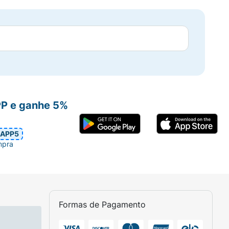
PP e ganhe 5%
APP5
mpra
Formas de Pagamento