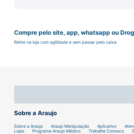
Ficha Técnica:
Marca:
True
Compre pelo site, app, whatsapp ou Drog
Linha:
Family Care.
Retire na loja com agilidade e sem passar pelo caixa.
Tipo:
Suplemento alimentar de ômega-3 lí
Principais Ingredientes:
Ácido Docosahex
Sabor:
Laranja.
Volume:
30ml.
Alergênicos:
Contém derivados de peixe.
Sobre a Araujo
Sobre a Araujo
Araujo Manipulação
Aplicativo
Aten
Lojas
Programa Araujo Médico
Trabalhe Conosco