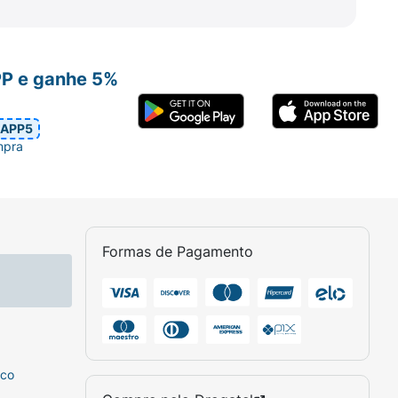
PP e ganhe 5%
APP5
mpra
Formas de Pagamento
sco