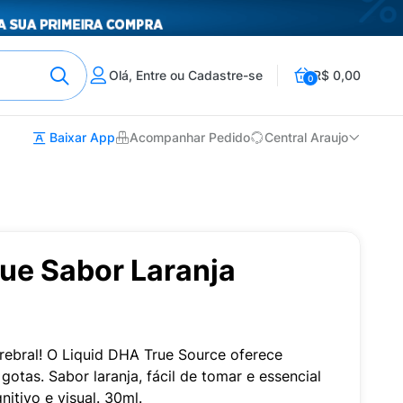
Olá, Entre ou Cadastre-se
R$ 0,00
0
Baixar App
Acompanhar Pedido
Central Araujo
ue Sabor Laranja
ebral! O Liquid DHA True Source oferece
otas. Sabor laranja, fácil de tomar e essencial
itivo e visual. 30ml.