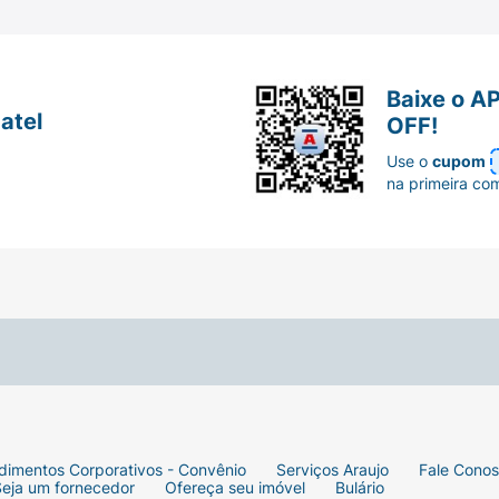
Baixe o A
atel
OFF!
Use o
cupom
quido.
na primeira co
aenóico (DHA).
 Não contém glúten.
dimentos Corporativos - Convênio
Serviços Araujo
Fale Cono
Seja um fornecedor
Ofereça seu imóvel
Bulário