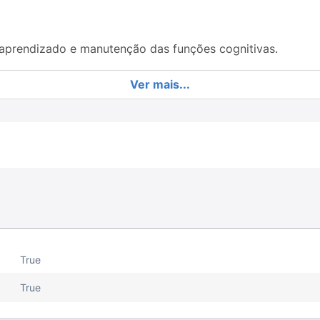
 aprendizado e manutenção das funções cognitivas.
tina e integridade da visão.
Ver mais...
osagem conforme orientação profissional e a aceitação por 
de laranja, sem aquele retrogosto residual de peixe.
ualidade, garantindo um suplemento livre de contaminante
 com adoçantes naturais.
True
or médico ou nutricionista, preferencialmente antes das p
True
alimentos frios.