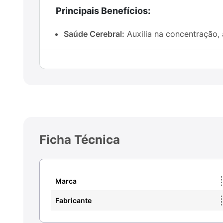
Principais Benefícios:
Saúde Cerebral:
Auxilia na concentração,
Apoio Visual:
Essencial para a saúde da re
Formato em Gotas:
Facilita o ajuste da d
Sabor Agradável:
Delicioso aroma e sabor 
Pureza Garantida:
Matéria-prima de alta q
Ficha Técnica
Fórmula Limpa:
Sem corantes artificiais e
Sugestão de Uso:
Marca
Ingerir a quantidade de gotas recomendada p
Fabricante
diretamente na boca ou misturado a sucos e 