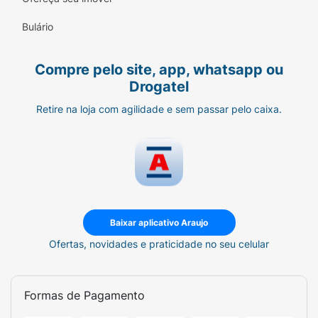
Ficha Técnica:
Bulário
Marca:
True
Linha:
Family Care.
Compre pelo site, app, whatsapp ou
Drogatel
Produto:
Liquid Iron Plus (Ferro Líquido).
Retire na loja com agilidade e sem passar pelo caixa.
Indicação:
Bebês e Crianças (Baby & Kids).
Sabor:
Morango (Aromatizante Natural).
Concentração:
5mg de Ferro por porção.
Volume Líquido:
30ml.
Baixar aplicativo Araujo
Ofertas, novidades e praticidade no seu celular
Formas de Pagamento