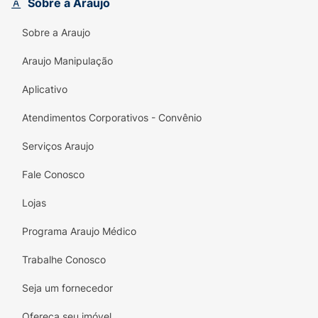
Sobre a Araujo
Principais Diferenciais:
Sobre a Araujo
Fórmula Baby & Kids:
Desenvolvida com a
segurança e pureza que a saúde infantil
Araujo Manipulação
exige.
Aplicativo
Alta Palatabilidade:
Sabor natural de
Atendimentos Corporativos - Convênio
morango que elimina o retrogosto metálico.
Serviços Araujo
Desenvolvimento Saudável:
Auxilia na
prevenção de anemias e no fortalecimento
Fale Conosco
da imunidade.
Lojas
Fácil Administração:
Formato líquido ideal
para misturar em alimentos ou oferecer
Programa Araujo Médico
diretamente.
Trabalhe Conosco
Qualidade True:
Livre de corantes artificiais
Seja um fornecedor
e aditivos desnecessários (Clean Label).
Ofereça seu imóvel