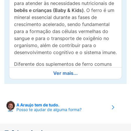
para atender às necessidades nutricionais de
bebês e crianças (Baby & Kids)
. O ferro é um
mineral essencial durante as fases de
crescimento acelerado, sendo fundamental
para a formação das células vermelhas do
sangue e para o transporte de oxigênio no
organismo, além de contribuir para o
desenvolvimento cognitivo e o sistema imune.
Diferente dos suplementos de ferro comuns
que costumam ter um gosto metálico forte,
Ver mais...
esta versão líquida possui um
delicioso sabor
natural de morango
, facilitando a aceitação
pelos pequenos. Com uma concentração de
5mg de ferro por porção
, sua fórmula líquida
A Araujo tem de tudo.
permite uma dosagem precisa e uma
Posso te ajudar de alguma forma?
absorção otimizada, garantindo que o seu
filho receba o aporte necessário sem
desconfortos.