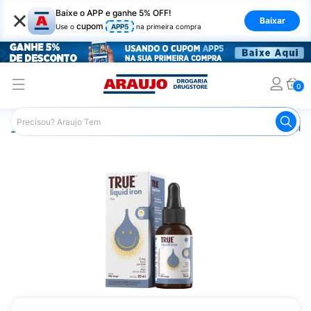
×
Baixe o APP e ganhe 5% OFF!
Baixar
cupom
Use o
APP5
na primeira compra
0
Araujo
Saúde e Bem Estar
Vitaminas e Minerais
Poliv