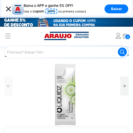
×
Baixe o APP e ganhe 5% OFF!
Baixar
cupom
Use o
APP5
na primeira compra
0
Araujo
Mercado
Bebidas
Isotônicos
Liquidz Powe