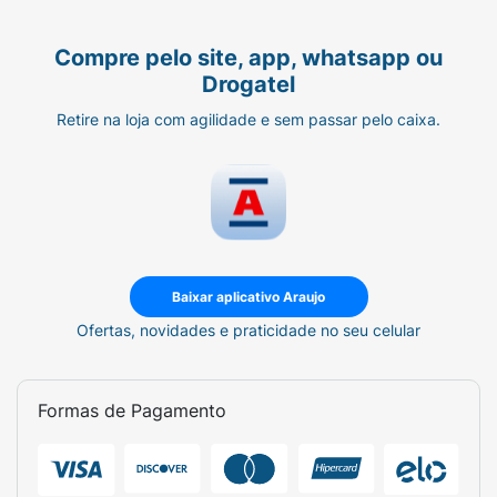
(Palmitato de Isopropila), Sodium Laureth
Sulfate (Sulfato de Sódio Laurete), DMDM
Compre pelo site, app, whatsapp ou
Hydantoin (Dimetilidantoína), Glycerin
Drogatel
(Glicerol), Tetrasodium EDTA (Edetato
Tetrassódico), Sodium Benzoate (Benzoato
Retire na loja com agilidade e sem passar pelo caixa.
de Sódio), Potassium Sorbate (Sorbato de
Potássio), CI 19140 (Corante Amarelo de
Tartrazina 19140 ), CI 15985 (Corante
Amarelo Crepúsculo 15985), CI 16185
(Corante Vermelho Amaranto 16185)
Baixar aplicativo Araujo
Ofertas, novidades e praticidade no seu celular
Formas de Pagamento