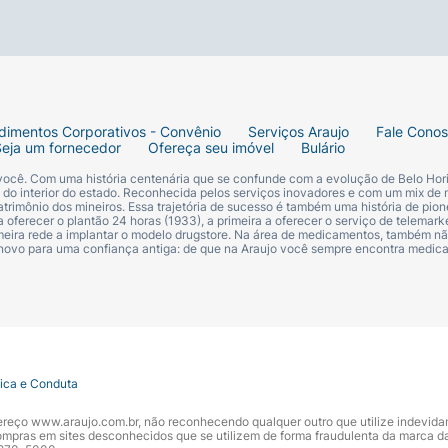
, Parfum (Perfume), Linalool (Linalol), Isopropyl Palmitate
ydantoin (Dimetilidantoína), CI 16185 (Corante Vermelho 
dimentos Corporativos - Convênio
Serviços Araujo
Fale Cono
Seja um fornecedor
Ofereça seu imóvel
Bulário
 você. Com uma história centenária que se confunde com a evolução de Belo Hori
s do interior do estado. Reconhecida pelos serviços inovadores e com um mix de 
trimônio dos mineiros. Essa trajetória de sucesso é também uma história de pion
 oferecer o plantão 24 horas (1933), a primeira a oferecer o serviço de telemarke
primeira rede a implantar o modelo drugstore. Na área de medicamentos, também nã
 novo para uma confiança antiga: de que na Araujo você sempre encontra medi
tica e Conduta
ndereço www.araujo.com.br, não reconhecendo qualquer outro que utilize indevid
pras em sites desconhecidos que se utilizem de forma fraudulenta da marca d