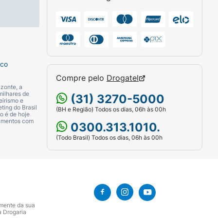
 (Palmitato de Isopropila), Sodium Laureth
Amaranto 16185).
sco
Compre pelo
Drogatel
zonte, a
milhares de
(31) 3270-5000
eirismo e
ting do Brasil
(BH e Região) Todos os dias, 06h às 00h
o é de hoje
camentos com
0300.313.1010.
(Todo Brasil) Todos os dias, 06h às 00h
amente da sua
a Drogaria