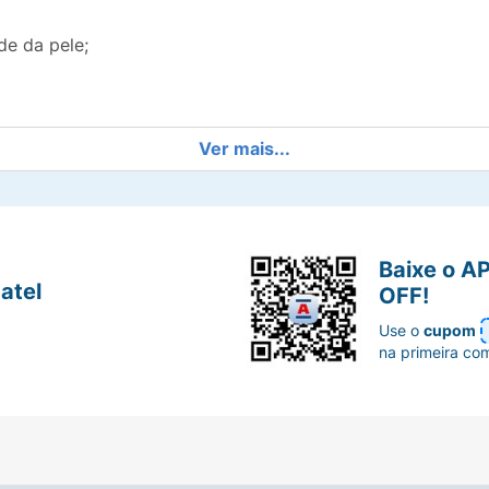
de da pele;
Ver mais...
le, rosto e corpo.
Baixe o A
atel
OFF!
, preferencialmente no banho, aplique o produto fazendo 
Use o
cupom
células mortas, em seguida enxágue. Após o processo hidra
na primeira co
ruit Extract (Extrato de Morango), Cocos Nucifera Shell 
etearílico), Ceteareth-20 (Cetearete-20), Perlite (Perlita), 
oxietanol), Methylparaben (Metilparabeno), Propylparaben 