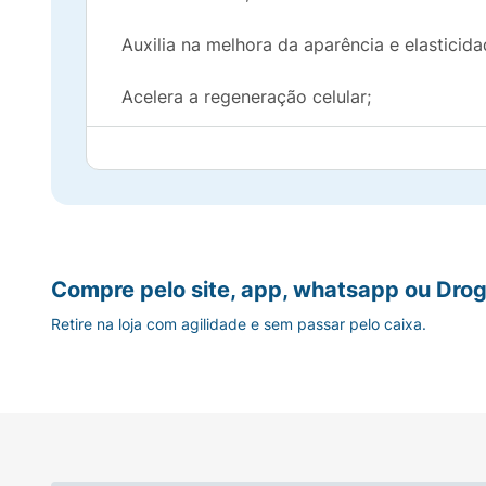
Auxilia na melhora da aparência e elasticida
Acelera a regeneração celular;
Pele macia e mais iluminada.
Produto dermatologicamente testado!
Indicação de uso:
Para todos os tipos de pe
Compre pelo site, app, whatsapp ou Drog
Modo de uso:
Com a área limpa e umedecida
Retire na loja com agilidade e sem passar pelo caixa.
carinho, até total absorção e remoção das 
Uso facial e corporal!
Ingredientes:
Aqua (Água), Fragaria Vesca F
(Álcool Cetílico), Cetearyl Alcohol (Álcool C
Bentonite (Bentonita), Phenoxyethanol (Fen