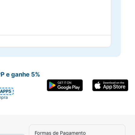
PP e ganhe 5%
movimentos circulares, leves e com
APP5
te a pele. Indicamos o uso 2x na semana.
mpra
Powder (Casca de Coco em Pó), Cetyl Alcohol
Paraffinum Liquidum (Parafina Líquida),
(Propilparabeno), Ethylparaben
Formas de Pagamento