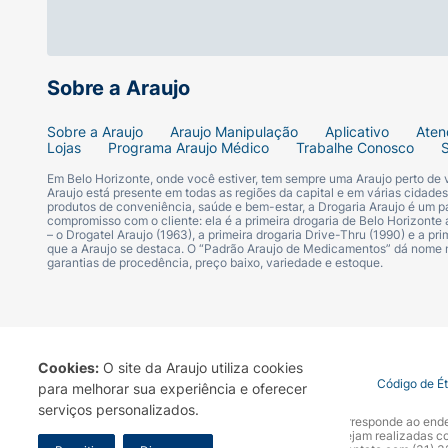
(Etilparabeno), Butylparaben (Butilparabeno)
Sulfate (Sulfato de Sódio Laurete), DMDM H
Sobre a Araujo
Sobre a Araujo
Araujo Manipulação
Aplicativo
Aten
Lojas
Programa Araujo Médico
Trabalhe Conosco
Em Belo Horizonte, onde você estiver, tem sempre uma Araujo perto de
Araujo está presente em todas as regiões da capital e em várias cidade
produtos de conveniência, saúde e bem-estar, a Drogaria Araujo é um pa
compromisso com o cliente: ela é a primeira drogaria de Belo Horizonte a
– o Drogatel Araujo (1963), a primeira drogaria Drive-Thru (1990) e a 
que a Araujo se destaca. O “Padrão Araujo de Medicamentos” dá nome
garantias de procedência, preço baixo, variedade e estoque.
Cookies:
O site da Araujo utiliza cookies
Termo de Uso
Portal da Privacidade
Covid-19
Código de É
para melhorar sua experiência e oferecer
serviços personalizados.
A Drogaria Araujo S/A informa que o seu site oficial corresponde ao e
marca. Para sua segurança recomendamos que não sejam realizadas com