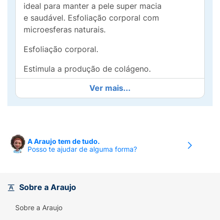
ideal para manter a pele super macia
e saudável. Esfoliação corporal com
microesferas naturais.
Esfoliação corporal.
Estimula a produção de colágeno.
Ver mais...
Microesferas naturais.
Abrasão média.
Indicação de uso: Ideal para áreas como
mãos, pés, costas e cotovelos. Para todos os
A Araujo tem de tudo.
Posso te ajudar de alguma forma?
tipos de pele.
Modo de uso:
Sobre a Araujo
Com a área limpa e umedecida,
preferencialmente no banho, aplique o
Sobre a Araujo
produto fazendo movimentos circulares leves