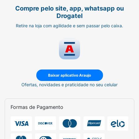
Compre pelo site, app, whatsapp ou
Propylparaben (Propilparabeno),
Drogatel
Ethylparaben (Etilparabeno), Butylparaben
(Butilparabeno), Citric Acid (Ácido Cítrico), CI
Retire na loja com agilidade e sem passar pelo caixa.
16185 (Corante Vermelho).
Baixar aplicativo Araujo
Ofertas, novidades e praticidade no seu celular
Formas de Pagamento