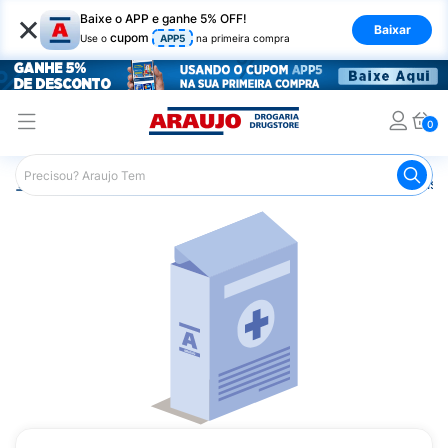
×
Baixe o APP e ganhe 5% OFF!
Baixar
cupom
Use o
APP5
na primeira compra
0
Araujo
Medicamentos
Remédio para Problemas Renais