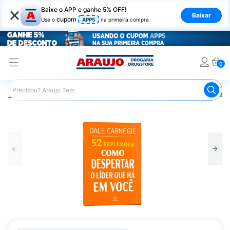
×
Baixe o APP e ganhe 5% OFF!
Baixar
cupom
Use o
APP5
na primeira compra
0
Araujo
Mercado
Livraria
Livros
Livro 52 Reflexõe