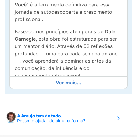
Você"
é a ferramenta definitiva para essa
jornada de autodescoberta e crescimento
profissional.
Baseado nos princípios atemporais de
Dale
Carnegie
, esta obra foi estruturada para ser
um mentor diário. Através de 52 reflexões
profundas — uma para cada semana do ano
—, você aprenderá a dominar as artes da
comunicação, da influência e do
relacionamento interpessoal.
Ver mais...
Por que ler este livro?
Doses Semanais de Evolução:
Conteúdo
direto ao ponto, ideal para quem tem uma
rotina corrida mas não abre mão do
A Araujo tem de tudo.
Posso te ajudar de alguma forma?
desenvolvimento pessoal.
Filosofia Carnegie:
Aplique os métodos que