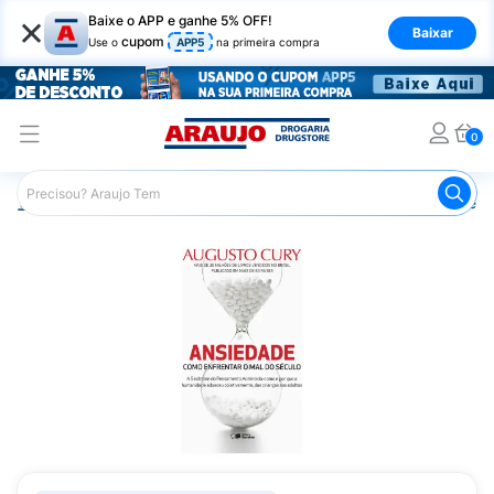
×
Baixe o APP e ganhe 5% OFF!
Baixar
cupom
Use o
APP5
na primeira compra
0
Araujo
Mercado
Livraria
Livros
Livro Ansiedade A