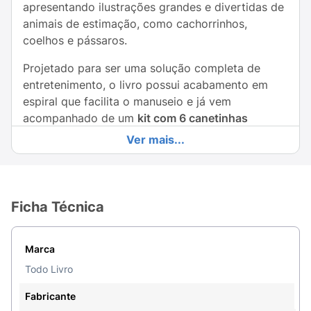
apresentando ilustrações grandes e divertidas de
animais de estimação, como cachorrinhos,
coelhos e pássaros.
Projetado para ser uma solução completa de
entretenimento, o livro possui acabamento em
espiral que facilita o manuseio e já vem
acompanhado de um
kit com 6 canetinhas
coloridas (hidrocor)
acoplado à capa. É a escolha
Ver mais...
ideal para levar em passeios, viagens ou
restaurantes, garantindo diversão instantânea
sem precisar procurar materiais extras.
Ficha Técnica
Benefícios:
Pronto para Usar:
Inclui 6 canetinhas vibrantes
Marca
(amarelo, roxo, laranja, rosa, azul e azul
Todo Livro
escuro).
Fabricante
Desenvolvimento:
Estimula a coordenação