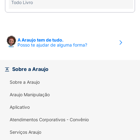
Todo Livro
motora fina, a concentração e a expressão
artística.
Tema Cativante:
Personagens "Amigos Peludos"
que as crianças adoram.
A Araujo tem de tudo.
Praticidade:
Encadernação em espiral para virar
Posso te ajudar de alguma forma?
as páginas com facilidade.
Sobre a Araujo
Sobre a Araujo
Araujo Manipulação
Aplicativo
Atendimentos Corporativos - Convênio
Serviços Araujo