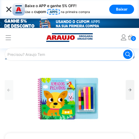
×
Baixe o APP e ganhe 5% OFF!
Baixar
cupom
Use o
APP5
na primeira compra
0
Araujo
Mercado
Livraria
Livros
Livro Colorindo A