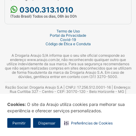
0300.313.1010
(Todo Brasil) Todos os dias, 06h às 00h
Termo de Uso
Portal da Privacidade
Covid-19
Código de Ética e Conduta
A Drogaria Araujo S/A informa que o seu site oficial corresponde ao
endereço www.araujo.com.br, não reconhecendo qualquer outro que
utilize indevidamente da sua marca. Para sua segurança recomendamos
que não sejam realizadas compras em sites desconhecidos que se utilizem
de forma fraudulenta da marca da Drogaria Araujo S.A. Em caso de
dúvidas, gentileza entrar em contato com (31) 3270-5000.
Razão Social: Drogaria Araujo S.A | CNPJ: 17.256.512.0001-16 | Endereço:
Rua Curitiba 327 - Centro - CEP: 30170-120 - Belo Horizonte - MG |
Telefones: 0300.313.1010 e (31) 3270-5000 Horário de funcionamento -
06:00h às 00:00h | Consultores técnicos responsáveis: Hairton Ayres
Cookies:
O site da Araujo utiliza cookies para melhorar sua
Azevedo Guimarães – CRF 10.965 | Yasmin Silva Alvarenga – CRF 52.584 -
Consultor substituto: Thiago Aguiar Pinheiro - CRF Nº 13.748. Alvará
experiência e oferecer serviços personalizados.
Sanitário: 2025020713 | Autorização de Funcionamento da Empresa (AFE):
7.16355-1
Permitir
Dispensar
Preferências de Cookies