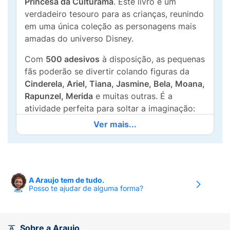
Princesa da Culturama
. Este livro é um
verdadeiro tesouro para as crianças, reunindo
em uma única coleção as personagens mais
amadas do universo Disney.
Com
500 adesivos
à disposição, as pequenas
fãs poderão se divertir colando figuras da
Cinderela, Ariel, Tiana, Jasmine, Bela, Moana,
Rapunzel, Merida
e muitas outras. É a
atividade perfeita para soltar a imaginação:
Ver mais...
Decoração Mágica:
Personalize cadernos,
estojos, cartas e diários com muito brilho e
cor.
Diversão Criativa:
Crie suas próprias
A Araujo tem de tudo.
histórias e cenários usando os adesivos das
Posso te ajudar de alguma forma?
princesas.
Desenvolvimento:
O ato de descolar e
Sobre a Araujo