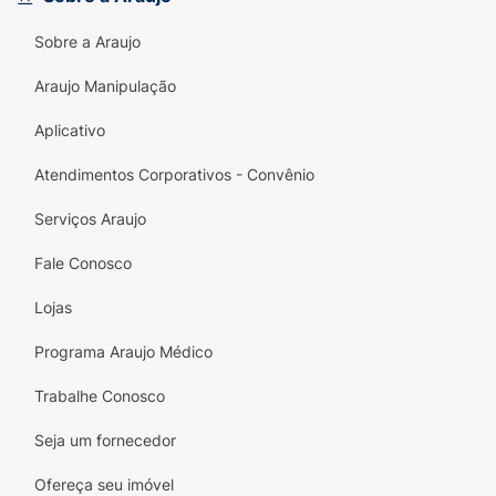
colar auxilia no refinamento da
coordenação motora fina
.
Sobre a Araujo
Uma excelente opção de presente que
Araujo Manipulação
garante horas de entretenimento saudável e
lúdico, longe das telas.
Aplicativo
Características:
Atendimentos Corporativos - Convênio
Editora:
Culturama.
Serviços Araujo
Tema:
Disney Princesa (Princess).
Fale Conosco
Conteúdo:
500 adesivos variados.
Lojas
Programa Araujo Médico
Trabalhe Conosco
Seja um fornecedor
Ofereça seu imóvel