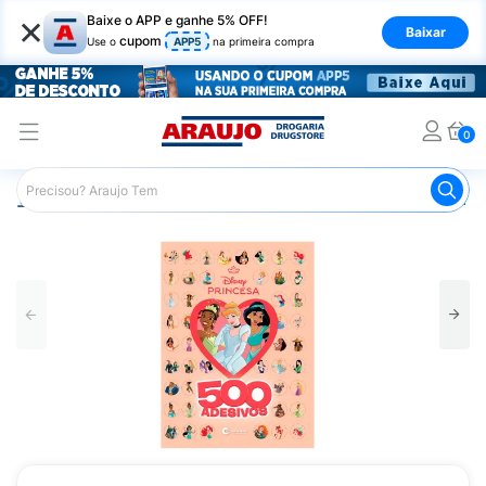
×
Baixe o APP e ganhe 5% OFF!
Baixar
cupom
Use o
APP5
na primeira compra
0
Araujo
Mercado
Livraria
Livros
Livro Culturama D