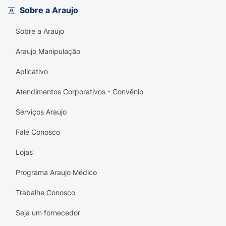
álbuns.
Sobre a Araujo
Além de garantir horas de entretenimento
Sobre a Araujo
longe das telas, o manuseio dos adesivos é
uma excelente atividade para desenvolver a
Araujo Manipulação
coordenação motora fina
e a criatividade.
Aplicativo
Características:
Atendimentos Corporativos - Convênio
Editora:
Culturama.
Serviços Araujo
Tema:
Marvel Spider-Man.
Fale Conosco
Conteúdo:
500 adesivos variados.
Lojas
Programa Araujo Médico
Trabalhe Conosco
Seja um fornecedor