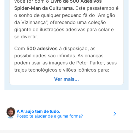
você for com o
Livro de 500 Adesivos
Spider-Man da Culturama
. Este passatempo é
o sonho de qualquer pequeno fã do "Amigão
da Vizinhança", oferecendo uma coleção
gigante de ilustrações adesivas para colar e
se divertir.
Com
500 adesivos
à disposição, as
possibilidades são infinitas. As crianças
podem usar as imagens de Peter Parker, seus
trajes tecnológicos e vilões icônicos para:
Ver mais...
Personalizar:
Decorar cadernos, estojos,
agendas e o que mais a imaginação
mandar.
Criar Histórias:
Montar cenários e batalhas
A Araujo tem de tudo.
épicas no papel.
Posso te ajudar de alguma forma?
Colecionar:
Trocar com amigos e completar