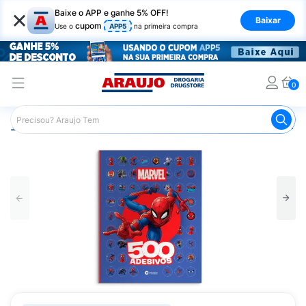
×
Baixe o APP e ganhe 5% OFF!
Baixar
cupom
Use o
APP5
na primeira compra
0
Araujo
Mercado
Livraria
Livros
Livro Culturama 