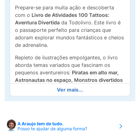
Prepare-se para muita ação e descoberta
com o
Livro de Atividades 100 Tattoos:
Aventura Divertida
da Todolivro. Este livro é
o passaporte perfeito para crianças que
adoram explorar mundos fantásticos e cheios
de adrenalina.
Repleto de ilustrações empolgantes, o livro
aborda temas variados que fascinam os
pequenos aventureiros:
Piratas em alto mar,
Astronautas no espaço, Monstros divertidos
e o Velho Oeste
. Além de oferecer desenhos
Ver mais...
para colorir e passatempos que estimulam o
raciocínio, ele vem com um super bônus.
O grande atrativo são as
100 Tatuagens
Temporárias
inclusas, que possuem um efeito
A Araujo tem de tudo.
Posso te ajudar de alguma forma?
incrível:
elas brilham no escuro!
As crianças
podem estampar seus personagens favoritos