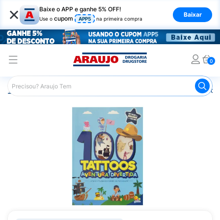
×
Baixe o APP e ganhe 5% OFF!
Baixar
cupom
Use o
APP5
na primeira compra
0
Araujo
Mercado
Livraria
Livros
Livro de Atividade