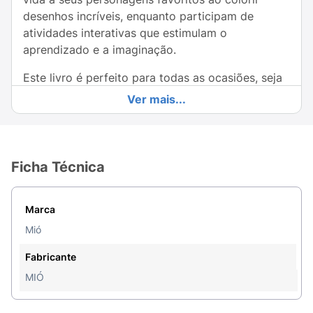
desenhos incríveis, enquanto participam de
atividades interativas que estimulam o
aprendizado e a imaginação.
Este livro é perfeito para todas as ocasiões, seja
uma festa de aniversário, um presente especial ou
Ver mais...
uma tarde tranquila em casa. Ele não só promete
horas de diversão, mas também incentiva
habilidades artísticas e a criatividade. Venha se
aventurar com Stitch e transformar momentos
Ficha Técnica
comuns em lembranças extraordinárias! Prepare-
se para rir, colorir e criar junto com o seu
Marca
amiguinho alienígena!
Mió
Fabricante
MIÓ