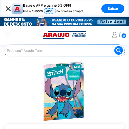
×
Baixe o APP e ganhe 5% OFF!
Baixar
cupom
Use o
APP5
na primeira compra
0
Araujo
Mercado
Livraria
Livros
Livro de Atividade