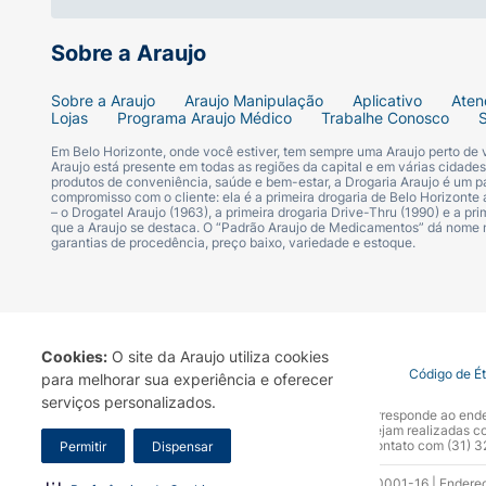
Sobre a Araujo
Sobre a Araujo
Araujo Manipulação
Aplicativo
Aten
Lojas
Programa Araujo Médico
Trabalhe Conosco
Em Belo Horizonte, onde você estiver, tem sempre uma Araujo perto de
Araujo está presente em todas as regiões da capital e em várias cidade
produtos de conveniência, saúde e bem-estar, a Drogaria Araujo é um pa
compromisso com o cliente: ela é a primeira drogaria de Belo Horizonte a
– o Drogatel Araujo (1963), a primeira drogaria Drive-Thru (1990) e a 
que a Araujo se destaca. O “Padrão Araujo de Medicamentos” dá nome
garantias de procedência, preço baixo, variedade e estoque.
Cookies:
O site da Araujo utiliza cookies
Termo de Uso
Portal da Privacidade
Covid-19
Código de É
para melhorar sua experiência e oferecer
serviços personalizados.
A Drogaria Araujo S/A informa que o seu site oficial corresponde ao e
marca. Para sua segurança recomendamos que não sejam realizadas com
Araujo S.A. Em caso de dúvidas, gentileza entrar em contato com (31)
Permitir
Dispensar
Razão Social: Drogaria Araujo S.A | CNPJ: 17.256.512.0001-16 | Endere