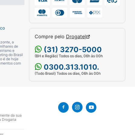
sco
Compre pelo
Drogatel
zonte, a
milhares de
(31) 3270-5000
eirismo e
ting do Brasil
(BH e Região) Todos os dias, 06h às 00h
o é de hoje
camentos com
0300.313.1010.
(Todo Brasil) Todos os dias, 06h às 00h
amente da sua
a Drogaria
es: