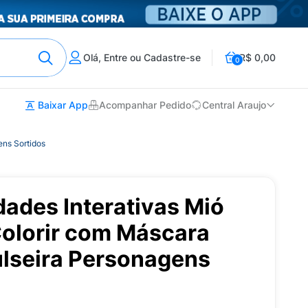
Olá, Entre ou Cadastre-se
R$ 0,00
0
Baixar App
Acompanhar Pedido
Central Araujo
ens Sortidos
idades Interativas Mió
Colorir com Máscara
ulseira Personagens