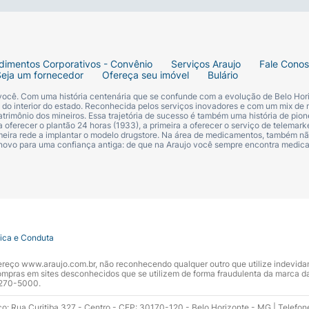
dimentos Corporativos - Convênio
Serviços Araujo
Fale Cono
Seja um fornecedor
Ofereça seu imóvel
Bulário
 você. Com uma história centenária que se confunde com a evolução de Belo Hori
s do interior do estado. Reconhecida pelos serviços inovadores e com um mix de 
trimônio dos mineiros. Essa trajetória de sucesso é também uma história de pion
 oferecer o plantão 24 horas (1933), a primeira a oferecer o serviço de telemarke
primeira rede a implantar o modelo drugstore. Na área de medicamentos, também nã
 novo para uma confiança antiga: de que na Araujo você sempre encontra medi
tica e Conduta
ndereço www.araujo.com.br, não reconhecendo qualquer outro que utilize indevid
pras em sites desconhecidos que se utilizem de forma fraudulenta da marca d
 3270-5000.
ço: Rua Curitiba 327 - Centro - CEP: 30170-120 - Belo Horizonte - MG | Telefon