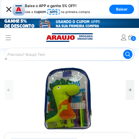
×
Baixe o APP e ganhe 5% OFF!
Baixar
cupom
Use o
APP5
na primeira compra
0
Araujo
Mercado
Livraria
Livros
Livro de Colorir T