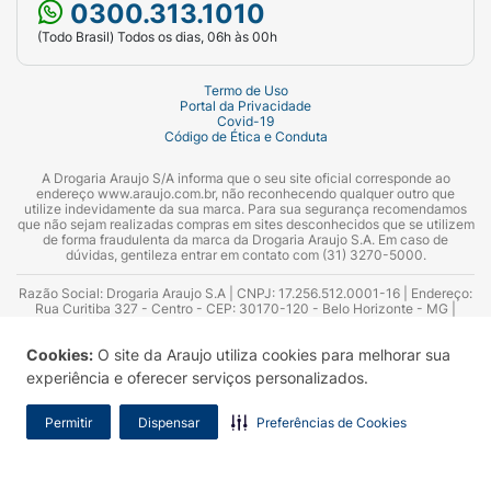
0300.313.1010
(Todo Brasil) Todos os dias, 06h às 00h
Termo de Uso
Portal da Privacidade
Covid-19
Código de Ética e Conduta
A Drogaria Araujo S/A informa que o seu site oficial corresponde ao
endereço www.araujo.com.br, não reconhecendo qualquer outro que
utilize indevidamente da sua marca. Para sua segurança recomendamos
que não sejam realizadas compras em sites desconhecidos que se utilizem
de forma fraudulenta da marca da Drogaria Araujo S.A. Em caso de
dúvidas, gentileza entrar em contato com (31) 3270-5000.
Razão Social: Drogaria Araujo S.A | CNPJ: 17.256.512.0001-16 | Endereço:
Rua Curitiba 327 - Centro - CEP: 30170-120 - Belo Horizonte - MG |
Telefones: 0300.313.1010 e (31) 3270-5000 Horário de funcionamento -
06:00h às 00:00h | Consultores técnicos responsáveis: Hairton Ayres
Cookies:
O site da Araujo utiliza cookies para melhorar sua
Azevedo Guimarães – CRF 10.965 | Yasmin Silva Alvarenga – CRF 52.584 -
Consultor substituto: Thiago Aguiar Pinheiro - CRF Nº 13.748. Alvará
experiência e oferecer serviços personalizados.
Sanitário: 2025020713 | Autorização de Funcionamento da Empresa (AFE):
7.16355-1
Permitir
Dispensar
Preferências de Cookies