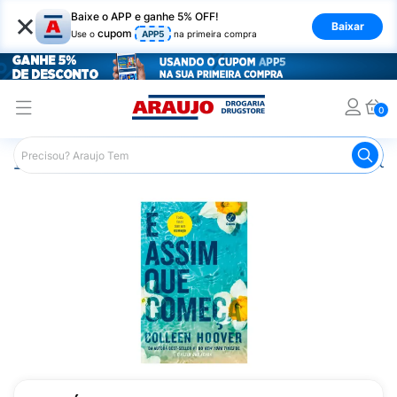
×
Baixe o APP e ganhe 5% OFF!
Baixar
cupom
Use o
APP5
na primeira compra
0
Araujo
Mercado
Livraria
Livros
Livro É Assim Qu