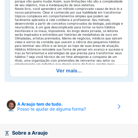
porque não queira mudar.Assim, suas limitações não são a complexidade
de seu objetivo, mas a inadequação de seus sistemas.
Neste livro, você aprenderá um método comprovado capaz de levá-lo a
novos patamares. Clear é conhecido por sua habilidade em transformar
tópicos complexos em comportamentos simples que podem ser
facilmente aplicados à vida cotidiana e profissional. Seu método,
desenvolvido a partir de conceitos comprovados da biologia, psicologia e
neurociência, é um guia descomplicado para tornar os bons hábitos
inevitáveis e os maus, impossíveis. Ao longo desta jornada, os leitores
serão inspirados e entretidos por histórias de medalhistas de ouro em
Olimpíadas, artistas premiados, líderes de negócios, médicos que salvam
vidas e astros da comédia que usaram a ciência dos pequenos hábitos
para dominar seu ofício e se lançar ao topo de suas áreas de atuação.
Hábitos Atômicos remodela sua forma de pensar em avanço e sucesso e
traz as ferramentas e estratégias de que precisa para transformar seus
hábitos ? seja você técnico de um time almejando a conquista de um
título, uma organização com pretensões de reinventar seu setor ou
simplesmente um indivíduo que deseja parar de fumar, perder peso,
reduzir o estresse ou atingir qualquer outra meta. Descubra o Segredo
Ver mais...
dos Resultados Permanentes Repleto de estratégias testadas e
aprovadas de autoaprimoramento, Hábitos Atômicos ensinará você a
construir hábitos que funcionem para - e não contra - você.
Um guia magistralmente prático. James Clear filtra as informações mais
importantes sobre a formação de hábitos, para que você possa ter mais
sucesso se preocupando menos. - MARK MANSON, AUTOR DE A SUTIL
ARTE DE LIGAR O F*DA-SE
James Clear passou anos aperfeiçoando sua arte e estudando a ciência
do hábito. Este livro prático e envolvente é o guia do qual você precisa
A Araujo tem de tudo.
para quebrar maus hábitos e criar bons. maus hábitos e criar bons. -
Posso te ajudar de alguma forma?
ADAM GRANT, AUTOR DE ORIGINAIS e PLANO B
Um livro especial, que mudará seu modo de encarar seu dia e sua vida. -
RYAN HOLIDAY, AUTOR DE O OBSTÁCULO É O CAMINHO e O EGO É SEU
INIMIGO
Sobre a Araujo