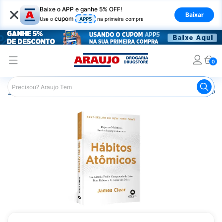
×
Baixe o APP e ganhe 5% OFF!
Baixar
cupom
Use o
APP5
na primeira compra
0
Araujo
Mercado
Livraria
Livros
Livro Hábitos Atô