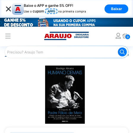
×
Baixe o APP e ganhe 5% OFF!
Baixar
cupom
Use o
APP5
na primeira compra
0
Araujo
Mercado
Livraria
Livros
Livro Humano Dema