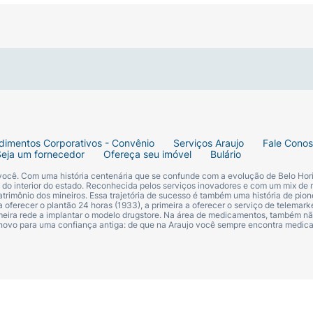
dimentos Corporativos - Convênio
Serviços Araujo
Fale Cono
Seja um fornecedor
Ofereça seu imóvel
Bulário
 você. Com uma história centenária que se confunde com a evolução de Belo Hori
s do interior do estado. Reconhecida pelos serviços inovadores e com um mix de 
trimônio dos mineiros. Essa trajetória de sucesso é também uma história de pion
 oferecer o plantão 24 horas (1933), a primeira a oferecer o serviço de telemarke
primeira rede a implantar o modelo drugstore. Na área de medicamentos, também nã
 novo para uma confiança antiga: de que na Araujo você sempre encontra medi