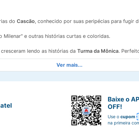
rias do
Cascão
, conhecido por suas peripécias para fugir
 Milenar" e outras histórias curtas e coloridas.
 cresceram lendo as histórias da
Turma da Mônica
. Perfei
Ver mais...
 Comics/Editora Mauricio de Sousa
.
iverso divertido da
Turma da Mônica
!
Baixe o A
atel
OFF!
Use o
cupom
na primeira co