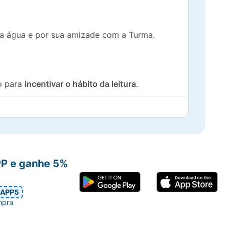
 da água e por sua amizade com a Turma.
to para
incentivar o hábito da leitura
.
PP e ganhe 5%
APP5
mpra