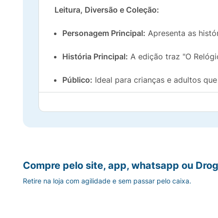
Leitura, Diversão e Coleção:
Personagem Principal:
Apresenta as histó
História Principal:
A edição traz "O Relógio
Público:
Ideal para crianças e adultos que
Edição:
Número 57
, publicada pela
Panini
Garanta já o seu exemplar e mergulhe no un
Compre pelo site, app, whatsapp ou Drog
Retire na loja com agilidade e sem passar pelo caixa.