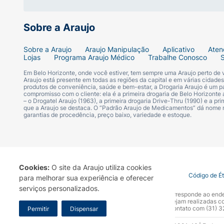
Sobre a Araujo
Sobre a Araujo
Araujo Manipulação
Aplicativo
Aten
Lojas
Programa Araujo Médico
Trabalhe Conosco
Em Belo Horizonte, onde você estiver, tem sempre uma Araujo perto de
Araujo está presente em todas as regiões da capital e em várias cidade
produtos de conveniência, saúde e bem-estar, a Drogaria Araujo é um pa
compromisso com o cliente: ela é a primeira drogaria de Belo Horizonte a
– o Drogatel Araujo (1963), a primeira drogaria Drive-Thru (1990) e a 
que a Araujo se destaca. O “Padrão Araujo de Medicamentos” dá nome
garantias de procedência, preço baixo, variedade e estoque.
Cookies:
O site da Araujo utiliza cookies
Termo de Uso
Portal da Privacidade
Covid-19
Código de É
para melhorar sua experiência e oferecer
serviços personalizados.
A Drogaria Araujo S/A informa que o seu site oficial corresponde ao e
marca. Para sua segurança recomendamos que não sejam realizadas com
Araujo S.A. Em caso de dúvidas, gentileza entrar em contato com (31)
Permitir
Dispensar