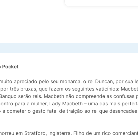
o Pocket
uito apre­ciado pelo seu monarca, o rei Duncan, por sua le
 por três bruxas, que fazem os seguintes vaticínios: Macbe
 Banquo serão reis. Macbeth não compreende as confusas p
contro para a mulher, Lady Macbeth – uma das mais perfeitas 
a cometer o gesto fatal de traição ao rei que desencadear
orreu em Stratford, Inglaterra. Filho de um rico comercia