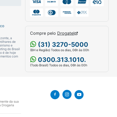
sco
Compre pelo
Drogatel
zonte, a
milhares de
(31) 3270-5000
eirismo e
ting do Brasil
(BH e Região) Todos os dias, 06h às 00h
o é de hoje
camentos com
0300.313.1010.
(Todo Brasil) Todos os dias, 06h às 00h
amente da sua
a Drogaria