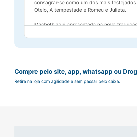
consagrar-se como um dos mais feste­ja­dos 
Otelo, A tempestade e Romeu e Julieta.
Macbeth,aqui apresentada na nova tradução 
Lear, foi escrita durante a maturidade do d
Coleção L&PM Pocket
Gênero:
Teatro Literat
Compre pelo site, app, whatsapp ou Drog
Retire na loja com agilidade e sem passar pelo caixa.