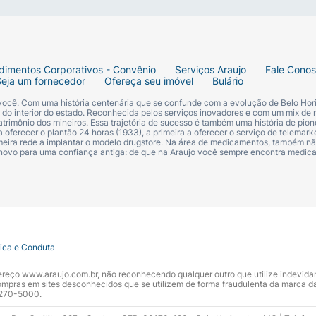
dimentos Corporativos - Convênio
Serviços Araujo
Fale Cono
Seja um fornecedor
Ofereça seu imóvel
Bulário
 você. Com uma história centenária que se confunde com a evolução de Belo Hori
s do interior do estado. Reconhecida pelos serviços inovadores e com um mix de 
trimônio dos mineiros. Essa trajetória de sucesso é também uma história de pion
 oferecer o plantão 24 horas (1933), a primeira a oferecer o serviço de telemarke
primeira rede a implantar o modelo drugstore. Na área de medicamentos, também nã
 novo para uma confiança antiga: de que na Araujo você sempre encontra medi
tica e Conduta
ndereço www.araujo.com.br, não reconhecendo qualquer outro que utilize indevid
pras em sites desconhecidos que se utilizem de forma fraudulenta da marca d
 3270-5000.