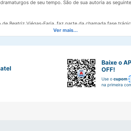
dramaturgos de seu tempo. São de sua autoria as seguintes
de Bea­­triz Viégas-Faria, faz parte da chamada fase trág
Ver mais...
ramaturgo, entre 1605 e 1606.
ura Clássica Internacional
Páginas:
128
Baixe o A
atel
OFF!
Use o
cupom
na primeira co