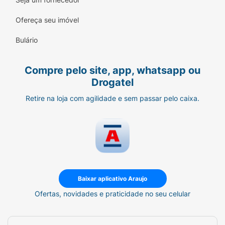
Leitura Instigante:
Ideal para estudantes,
profissionais, e qualquer cidadão que
Ofereça seu imóvel
deseja ir além da manchete e entender o
Brasil em sua complexidade real, livre de
Bulário
dogmas.
Descubra a verdade oculta por trás dos
Compre pelo site, app, whatsapp ou
números. Prepare-se para ter sua percepção
Drogatel
sobre o Brasil transformada.
Retire na loja com agilidade e sem passar pelo caixa.
Baixar aplicativo Araujo
Ofertas, novidades e praticidade no seu celular