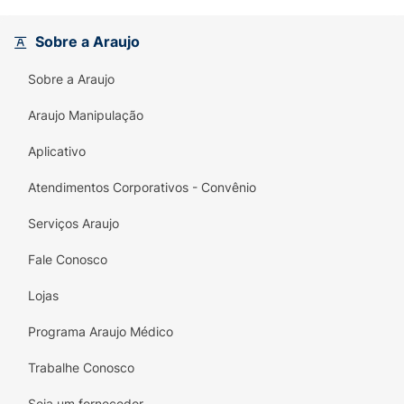
O que você encontrará neste livro:
Análise Factual:
Um estudo aprofundado
Sobre a Araujo
que utiliza indicadores e
benchmarks
globais (como os do Banco Mundial, OCDE
Sobre a Araujo
e outras instituições) para contextualizar o
Araujo Manipulação
desempenho do Brasil.
Aplicativo
Desafio ao
Status Quo
:
Argumentos
embasados que confrontam narrativas
Atendimentos Corporativos - Convênio
políticas e econômicas consolidadas,
oferecendo ao leitor ferramentas para
Serviços Araujo
formar uma opinião crítica e independente.
Fale Conosco
Visão de Especialista:
Escrito por um
Lojas
profissional com profundo conhecimento
em Relações Internacionais, garantindo uma
Programa Araujo Médico
perspectiva ampla e globalizada sobre os
desafios e as conquistas brasileiras.
Trabalhe Conosco
Seja um fornecedor