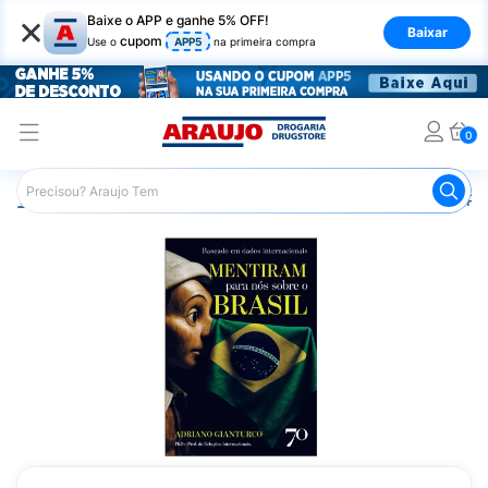
×
Baixe o APP e ganhe 5% OFF!
Baixar
cupom
Use o
APP5
na primeira compra
0
Araujo
Mercado
Livraria
Livros
Livro Mentiram Par