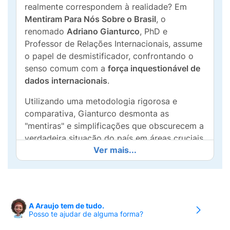
realmente correspondem à realidade? Em
Mentiram Para Nós Sobre o Brasil
, o
renomado
Adriano Gianturco
, PhD e
Professor de Relações Internacionais, assume
o papel de desmistificador, confrontando o
senso comum com a
força inquestionável de
dados internacionais
.
Utilizando uma metodologia rigorosa e
comparativa, Gianturco desmonta as
"mentiras" e simplificações que obscurecem a
verdadeira situação do país em áreas cruciais
Ver mais...
como economia, política, segurança pública, e
desenvolvimento social. A capa, com a
imagem de Pinóquio cobrindo o rosto com a
bandeira brasileira, simboliza o tema central:
a exposição da falsidade por trás de cortinas
A Araujo tem de tudo.
patrióticas ou ideológicas.
Posso te ajudar de alguma forma?