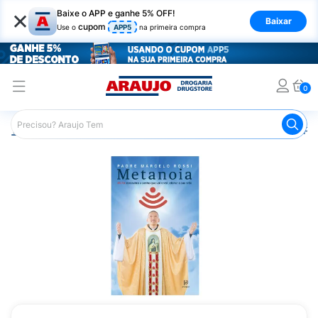
×
Baixe o APP e ganhe 5% OFF!
Baixar
cupom
Use o
APP5
na primeira compra
0
Araujo
Mercado
Livraria
Livros
Livro Metanoia Pa