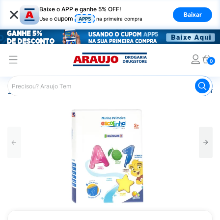
×
Baixe o APP e ganhe 5% OFF!
Baixar
cupom
Use o
APP5
na primeira compra
0
Araujo
Mercado
Livraria
Livros
Primeira Escolinha