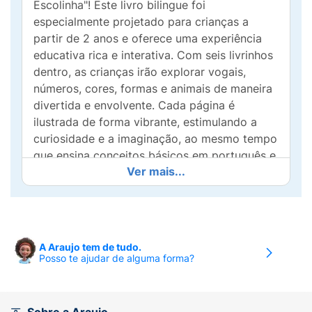
Escolinha"! Este livro bilingue foi
especialmente projetado para crianças a
partir de 2 anos e oferece uma experiência
educativa rica e interativa. Com seis livrinhos
dentro, as crianças irão explorar vogais,
números, cores, formas e animais de maneira
divertida e envolvente. Cada página é
ilustrada de forma vibrante, estimulando a
curiosidade e a imaginação, ao mesmo tempo
que ensina conceitos básicos em português e
Ver mais...
inglês. O formato amigável é perfeito para as
mãozinhas e facilita o manuseio, tornando o
aprendizado uma atividade prazerosa.
Incentive o desenvolvimento linguístico e a
criatividade do seu filho com este kit
A Araujo tem de tudo.
completo de atividades que ajuda na
Posso te ajudar de alguma forma?
formação de uma base sólida para o
aprendizado futuro. "Minha Primeira
Escolinha" é não apenas um livro, mas uma