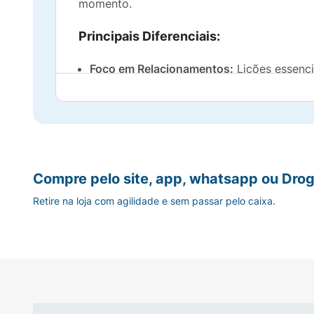
momento.
Principais Diferenciais:
Foco em Relacionamentos:
Lições essenci
Inteligência Emocional:
Aplicação da Teori
Leitura Rápida:
Formato "minutos" ideal 
Mensagens Inspiradoras:
Ideal para refl
Compre pelo site, app, whatsapp ou Drog
Retire na loja com agilidade e sem passar pelo caixa.
Edição Principis:
Alta qualidade editorial
Ficha Técnica:
Autor:
Augusto Cury.
Título:
Minutos de Inteligência: Amor.