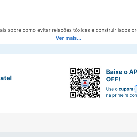
ais sobre como evitar relações tóxicas e construir laços p
Ver mais...
a da Inteligência Multifocal no campo dos afetos.
para quem tem pouco tempo, mas busca grande impacto.
Baixe o A
exão pessoal ou como um presente significativo para quem
atel
OFF!
 com linguagem acessível e acolhedora.
Use o
cupom
na primeira co