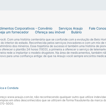
dimentos Corporativos - Convênio
Serviços Araujo
Fale Cono
icologia Aplicada.
Seja um fornecedor
Ofereça seu imóvel
Bulário
 você. Com uma história centenária que se confunde com a evolução de Belo Hori
s do interior do estado. Reconhecida pelos serviços inovadores e com um mix de 
trimônio dos mineiros. Essa trajetória de sucesso é também uma história de pion
 oferecer o plantão 24 horas (1933), a primeira a oferecer o serviço de telemarke
primeira rede a implantar o modelo drugstore. Na área de medicamentos, também nã
 novo para uma confiança antiga: de que na Araujo você sempre encontra medi
tica e Conduta
ndereço www.araujo.com.br, não reconhecendo qualquer outro que utilize indevid
pras em sites desconhecidos que se utilizem de forma fraudulenta da marca d
 3270-5000.