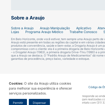
Editora:
Principis.
Sobre a Araujo
ISBN:
9786550971526.
Sobre a Araujo
Araujo Manipulação
Aplicativo
Aten
Gênero:
Autoajuda / Relacionamentos / Ps
Lojas
Programa Araujo Médico
Trabalhe Conosco
Em Belo Horizonte, onde você estiver, tem sempre uma Araujo perto de
Formato:
Brochura / Pocket.
Araujo está presente em todas as regiões da capital e em várias cidade
produtos de conveniência, saúde e bem-estar, a Drogaria Araujo é um pa
compromisso com o cliente: ela é a primeira drogaria de Belo Horizonte a
– o Drogatel Araujo (1963), a primeira drogaria Drive-Thru (1990) e a 
que a Araujo se destaca. O “Padrão Araujo de Medicamentos” dá nome
garantias de procedência, preço baixo, variedade e estoque.
Cookies:
O site da Araujo utiliza cookies
Termo de Uso
Portal da Privacidade
Covid-19
Código de É
para melhorar sua experiência e oferecer
serviços personalizados.
A Drogaria Araujo S/A informa que o seu site oficial corresponde ao e
marca. Para sua segurança recomendamos que não sejam realizadas com
Araujo S.A. Em caso de dúvidas, gentileza entrar em contato com (31)
Permitir
Dispensar