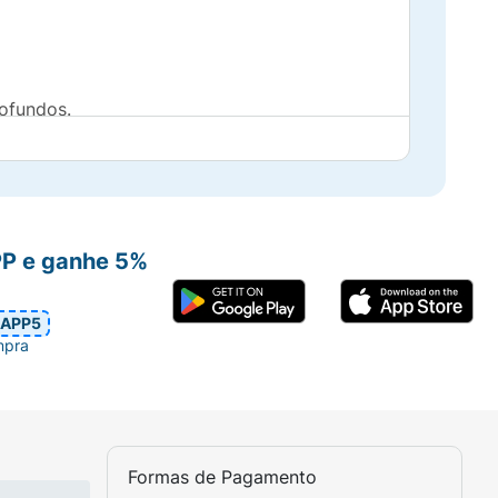
rofundos.
PP e ganhe 5%
 você ama.
APP5
mpra
Formas de Pagamento