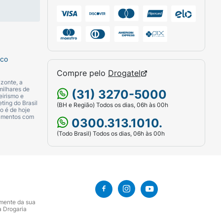
sco
Compre pelo
Drogatel
zonte, a
milhares de
(31) 3270-5000
eirismo e
ting do Brasil
(BH e Região) Todos os dias, 06h às 00h
o é de hoje
camentos com
0300.313.1010.
(Todo Brasil) Todos os dias, 06h às 00h
amente da sua
a Drogaria