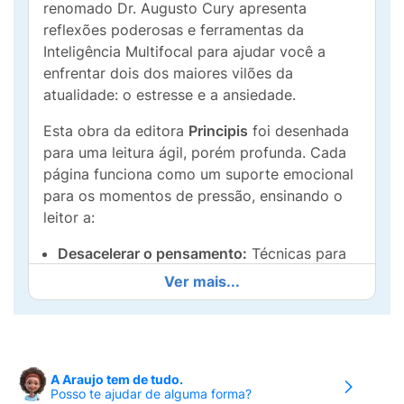
renomado Dr. Augusto Cury apresenta
reflexões poderosas e ferramentas da
Inteligência Multifocal para ajudar você a
enfrentar dois dos maiores vilões da
atualidade: o estresse e a ansiedade.
Esta obra da editora
Principis
foi desenhada
para uma leitura ágil, porém profunda. Cada
página funciona como um suporte emocional
para os momentos de pressão, ensinando o
leitor a:
Desacelerar o pensamento:
Técnicas para
combater a Síndrome do Pensamento
Ver mais...
Acelerado (SPA).
Gerir emoções:
Como não ser escravo dos
sentimentos negativos e das preocupações
com o futuro.
A Araujo tem de tudo.
Posso te ajudar de alguma forma?