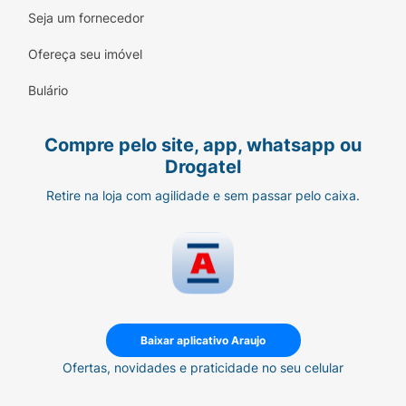
Editora:
Principis
Seja um fornecedor
Gênero:
Autoajuda / Saúde Mental /
Ofereça seu imóvel
Psicologia Aplicada
Bulário
Idioma:
Português
Diferencial:
Escrito pelo psiquiatra mais lido
Compre pelo site, app, whatsapp ou
da atualidade.
Drogatel
Retire na loja com agilidade e sem passar pelo caixa.
Baixar aplicativo Araujo
Ofertas, novidades e praticidade no seu celular