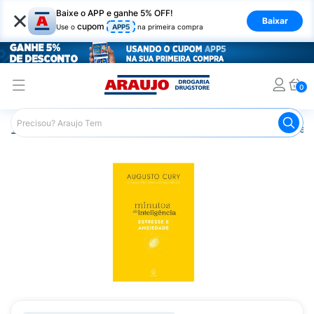
×
Baixe o APP e ganhe 5% OFF!
Baixar
cupom
Use o
APP5
na primeira compra
0
Araujo
Mercado
Livraria
Livros
Livro Minutos de I