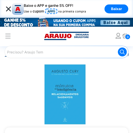
×
Baixe o APP e ganhe 5% OFF!
Baixar
cupom
Use o
APP5
na primeira compra
0
Araujo
Mercado
Livraria
Livros
Livro Minutos Int