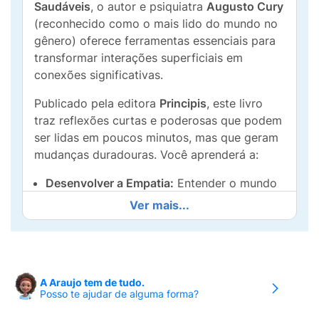
Saudáveis
, o autor e psiquiatra
Augusto Cury
(reconhecido como o mais lido do mundo no
gênero) oferece ferramentas essenciais para
transformar interações superficiais em
conexões significativas.
Publicado pela editora
Principis
, este livro
traz reflexões curtas e poderosas que podem
ser lidas em poucos minutos, mas que geram
mudanças duradouras. Você aprenderá a:
Desenvolver a Empatia:
Entender o mundo
do outro antes de julgar ou reagir.
Ver mais...
Gerenciar Conflitos:
Como usar o diálogo
inteligente para resolver impasses sem ferir
quem você ama.
A Araujo tem de tudo.
Cultivar o Amor Próprio:
A base para
Posso te ajudar de alguma forma?
qualquer relação saudável começa com o