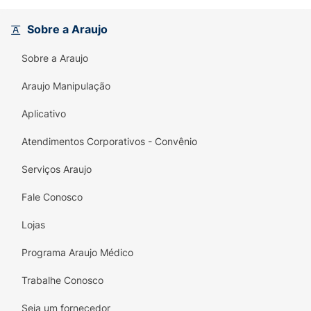
cuidado pela própria saúde mental.
Sobre a Araujo
Comunicação Assertiva:
Expressar
sentimentos e necessidades de forma clara,
Sobre a Araujo
evitando mal-entendidos e mágoas.
Araujo Manipulação
Ideal para presentear ou para ter sempre à
mão, este livro é um convite para olhar para o
Aplicativo
próximo com mais humanidade e inteligência
Atendimentos Corporativos - Convênio
emocional.
Serviços Araujo
Fale Conosco
Lojas
Programa Araujo Médico
Trabalhe Conosco
Seja um fornecedor