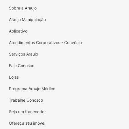
"Pare de Se Sabotar e Dê a Volta por Cima" é
Sobre a Araujo
a leitura que você precisa se deseja
finalmente levar uma vida plena e bem-
Araujo Manipulação
sucedida. Não deixe que barreiras invisíveis te
Aplicativo
impeçam de alcançar seus sonhos. Venha
descobrir o poder da mudança e inicie sua
Atendimentos Corporativos - Convênio
jornada hoje mesmo! Adquira seu exemplar e
dê o primeiro passo rumo à sua nova vida!
Serviços Araujo
Fale Conosco
Lojas
Programa Araujo Médico
Trabalhe Conosco
Seja um fornecedor
Ofereça seu imóvel