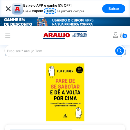
×
Baixe o APP e ganhe 5% OFF!
Baixar
cupom
Use o
APP5
na primeira compra
0
Araujo
Mercado
Livraria
Livros
Livro Pare De Se S