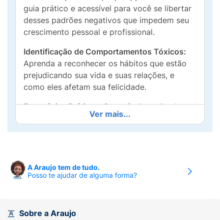
guia prático e acessível para você se libertar
desses padrões negativos que impedem seu
crescimento pessoal e profissional.
Identificação de Comportamentos Tóxicos:
Aprenda a reconhecer os hábitos que estão
prejudicando sua vida e suas relações, e
como eles afetam sua felicidade.
Estratégias Práticas:
Com técnicas simples e
Ver mais...
eficazes, Flippen oferece ferramentas que
ajudam a mudar sua mentalidade e a construir
um futuro mais promissor.
Histórias Inspiradoras:
Motive-se com relatos
A Araujo tem de tudo.
de pessoas que, assim como você,
Posso te ajudar de alguma forma?
conseguiram vencer a autossabotagem e
transformar suas vidas.
Sobre a Araujo
Com mais de 300 mil exemplares vendidos,