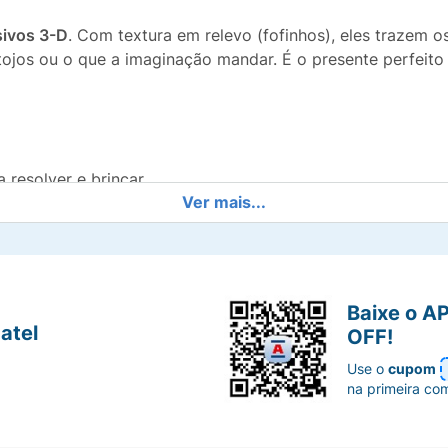
ivos 3-D
. Com textura em relevo (fofinhos), eles trazem 
tojos ou o que a imaginação mandar. É o presente perfeito
resolver e brincar.
Ver mais...
m relevo/puffy) exclusivos.
 e habilidades cognitivas.
Baixe o A
s os filhotes da série de TV.
atel
OFF!
Use o
cupom
na primeira co