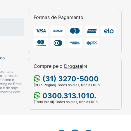
Formas de Pagamento
sco
Compre pelo
Drogatel
zonte, a
milhares de
(31) 3270-5000
eirismo e
ting do Brasil
(BH e Região) Todos os dias, 06h às 00h
o é de hoje
camentos com
0300.313.1010.
(Todo Brasil) Todos os dias, 06h às 00h