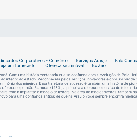
dimentos Corporativos - Convênio
Serviços Araujo
Fale Cono
Seja um fornecedor
Ofereça seu imóvel
Bulário
 você. Com uma história centenária que se confunde com a evolução de Belo Hori
s do interior do estado. Reconhecida pelos serviços inovadores e com um mix de 
trimônio dos mineiros. Essa trajetória de sucesso é também uma história de pion
 oferecer o plantão 24 horas (1933), a primeira a oferecer o serviço de telemarke
primeira rede a implantar o modelo drugstore. Na área de medicamentos, também nã
 novo para uma confiança antiga: de que na Araujo você sempre encontra medi