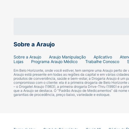
Tema:
Patrulha Canina (Paw Patrol)
Tipo:
Livro de Atividades (Brochura)
Diferencial:
Adesivos 3D
Sobre a Araujo
ISBN:
9786526109878
Sobre a Araujo
Araujo Manipulação
Aplicativo
Aten
Editora:
Ciranda Cultural
Lojas
Programa Araujo Médico
Trabalhe Conosco
Em Belo Horizonte, onde você estiver, tem sempre uma Araujo perto de
Autor:
Marina Evangelista
Araujo está presente em todas as regiões da capital e em várias cidade
produtos de conveniência, saúde e bem-estar, a Drogaria Araujo é um pa
compromisso com o cliente: ela é a primeira drogaria de Belo Horizonte a
– o Drogatel Araujo (1963), a primeira drogaria Drive-Thru (1990) e a 
Idioma:
Português
que a Araujo se destaca. O “Padrão Araujo de Medicamentos” dá nome
garantias de procedência, preço baixo, variedade e estoque.
Páginas:
24
Dimensões:
L 21.00 x A 28.00 x E 0.20