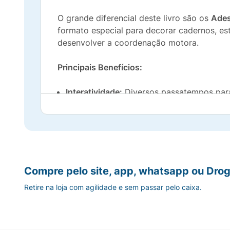
O grande diferencial deste livro são os
Ades
formato especial para decorar cadernos, es
desenvolver a coordenação motora.
Principais Benefícios:
Interatividade:
Diversos passatempos para 
Adesivos Especiais:
Inclui adesivos 3D (e
Desenvolvimento:
Estimula a concentração
Personagens Amados:
A presença de todo
Compre pelo site, app, whatsapp ou Drog
Retire na loja com agilidade e sem passar pelo caixa.
Especificações Técnicas:
Editora:
Ciranda Cultural