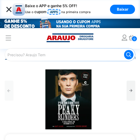
×
Baixe o APP e ganhe 5% OFF!
Baixar
cupom
Use o
APP5
na primeira compra
0
Araujo
Mercado
Livraria
Livros
Livro Por Ordem d