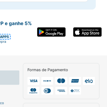
PP e ganhe 5%
APP5
mpra
Formas de Pagamento
sco