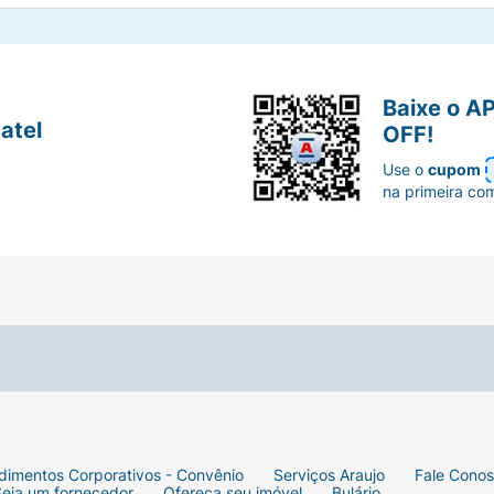
Baixe o A
atel
OFF!
Use o
cupom
na primeira co
dimentos Corporativos - Convênio
Serviços Araujo
Fale Cono
Seja um fornecedor
Ofereça seu imóvel
Bulário