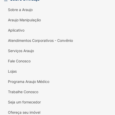
Pacote Econômico:
Contém 20 unidades,
Sobre a Araujo
oferecendo excelente custo-benefício.
Araujo Manipulação
Acabamento Profissional:
Ideal para
modelar e suavizar as pontas das unhas de
Aplicativo
forma eficaz.
Atendimentos Corporativos - Convênio
Versatilidade Mió:
Perfeita para uso
doméstico ou para profissionais que
Serviços Araujo
buscam praticidade.
Fale Conosco
Higiene e Praticidade:
Lixas individuais que
Lojas
garantem maior segurança e higiene nos
seus cuidados.
Programa Araujo Médico
Trabalhe Conosco
Seja um fornecedor
Ofereça seu imóvel