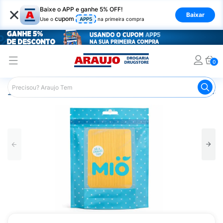
×
Baixe o APP e ganhe 5% OFF!
Baixar
cupom
Use o
APP5
na primeira compra
0
Araujo
Beleza e Cuidados
Unhas
Lixas
Lixa para