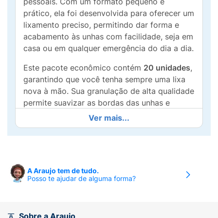
pessoais. Com um formato pequeno e
prático, ela foi desenvolvida para oferecer um
lixamento preciso, permitindo dar forma e
acabamento às unhas com facilidade, seja em
casa ou em qualquer emergência do dia a dia.
Este pacote econômico contém
20 unidades
,
garantindo que você tenha sempre uma lixa
nova à mão. Sua granulação de alta qualidade
permite suavizar as bordas das unhas e
corrigir imperfeições de forma rápida,
Ver mais...
evitando que elas lasquem ou quebrem. O
design compacto é perfeito para ser
transportado em nécessaires, bolsas de mão
ou até mesmo no bolso.
A Araujo tem de tudo.
Principais Benefícios:
Posso te ajudar de alguma forma?
Tamanho Prático:
Formato pequeno que
facilita o manuseio e o transporte.
Sobre a Araujo