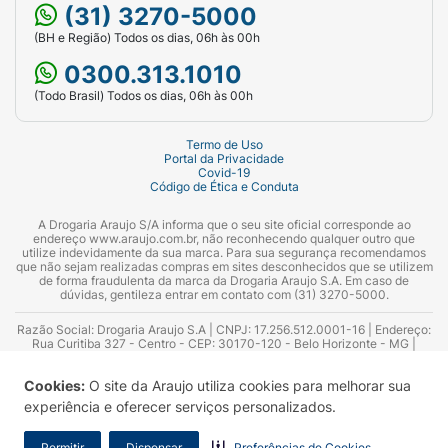
(31) 3270-5000
(BH e Região) Todos os dias, 06h às 00h
0300.313.1010
(Todo Brasil) Todos os dias, 06h às 00h
Termo de Uso
Portal da Privacidade
Covid-19
Código de Ética e Conduta
A Drogaria Araujo S/A informa que o seu site oficial corresponde ao
endereço www.araujo.com.br, não reconhecendo qualquer outro que
utilize indevidamente da sua marca. Para sua segurança recomendamos
que não sejam realizadas compras em sites desconhecidos que se utilizem
de forma fraudulenta da marca da Drogaria Araujo S.A. Em caso de
dúvidas, gentileza entrar em contato com (31) 3270-5000.
Razão Social: Drogaria Araujo S.A | CNPJ: 17.256.512.0001-16 | Endereço:
Rua Curitiba 327 - Centro - CEP: 30170-120 - Belo Horizonte - MG |
Telefones: 0300.313.1010 e (31) 3270-5000 Horário de funcionamento -
06:00h às 00:00h | Consultores técnicos responsáveis: Hairton Ayres
Cookies:
O site da Araujo utiliza cookies para melhorar sua
Azevedo Guimarães – CRF 10.965 | Yasmin Silva Alvarenga – CRF 52.584 -
Consultor substituto: Thiago Aguiar Pinheiro - CRF Nº 13.748. Alvará
experiência e oferecer serviços personalizados.
Sanitário: 2025020713 | Autorização de Funcionamento da Empresa (AFE):
7.16355-1
Permitir
Dispensar
Preferências de Cookies