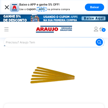
×
Baixe o APP e ganhe 5% OFF!
Baixar
cupom
Use o
APP5
na primeira compra
0
Araujo
Beleza e Cuidados
Unhas
Esmaltes
Lixa p