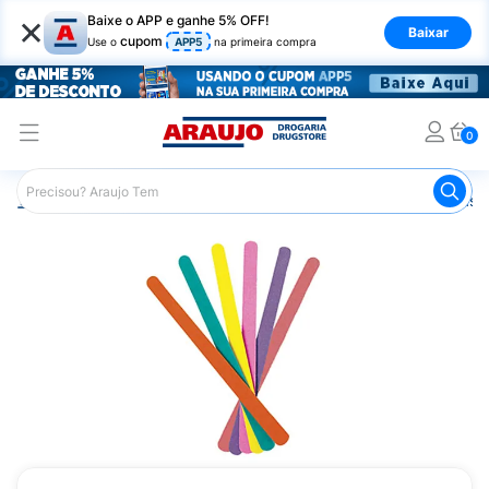
×
Baixe o APP e ganhe 5% OFF!
Baixar
cupom
Use o
APP5
na primeira compra
0
Araujo
Beleza e Cuidados
Unhas
Esmaltes
Lixas 