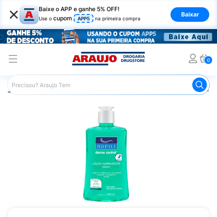
×
Baixe o APP e ganhe 5% OFF!
Baixar
cupom
Use o
APP5
na primeira compra
0
Araujo
Beleza e Cuidados
Cuidados com o Rosto
Tôn