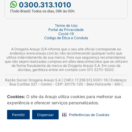
0300.313.1010
(Todo Brasil) Todos os dias, 06h às 00h
Termo de Uso
Portal da Privacidade
Covid-19
Código de Ética e Conduta
A Drogaria Araujo S/A informa que o seu site oficial corresponde ao
endereço www.araujo.com.br, não reconhecendo qualquer outro que
utilize indevidamente da sua marca. Para sua segurança recomendamos
que não sejam realizadas compras em sites desconhecidos que se utilizem
de forma fraudulenta da marca da Drogaria Araujo S.A. Em caso de
dúvidas, gentileza entrar em contato com (31) 3270-5000.
Razão Social: Drogaria Araujo S.A | CNPJ: 17.256.512.0001-16 | Endereço:
Rua Curitiba 327 - Centro - CEP: 30170-120 - Belo Horizonte - MG |
Telefones: 0300.313.1010 e (31) 3270-5000 Horário de funcionamento -
06:00h às 00:00h | Consultores técnicos responsáveis: Hairton Ayres
Cookies:
O site da Araujo utiliza cookies para melhorar sua
Azevedo Guimarães – CRF 10.965 | Yasmin Silva Alvarenga – CRF 52.584 -
Consultor substituto: Thiago Aguiar Pinheiro - CRF Nº 13.748. Alvará
experiência e oferecer serviços personalizados.
Sanitário: 2025020713 | Autorização de Funcionamento da Empresa (AFE):
7.16355-1
Permitir
Dispensar
Preferências de Cookies