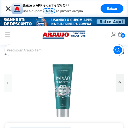
×
Baixe o APP e ganhe 5% OFF!
Baixar
cupom
Use o
APP5
na primeira compra
0
Araujo
Beleza e Cuidados
Cuidado com o Corpo
Hid