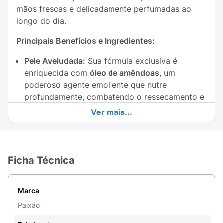
mãos frescas e delicadamente perfumadas ao
longo do dia.
Principais Benefícios e Ingredientes:
Pele Aveludada:
Sua fórmula exclusiva é
enriquecida com
óleo de amêndoas
, um
poderoso agente emoliente que nutre
profundamente, combatendo o ressecamento e
deixando a pele das mãos incrivelmente suave.
Ver mais...
Perfume de Longa Duração:
Inspirada no
universo de Bridgerton, a fragrância
Dama de
Prata
é sofisticada e marcante, proporcionando
Ficha Técnica
uma experiência sensorial única a cada
aplicação.
Marca
Formato Prático (75g):
O tamanho compacto é
Paixão
perfeito para ser transportado na bolsa, no
necessaire ou na gaveta do escritório,