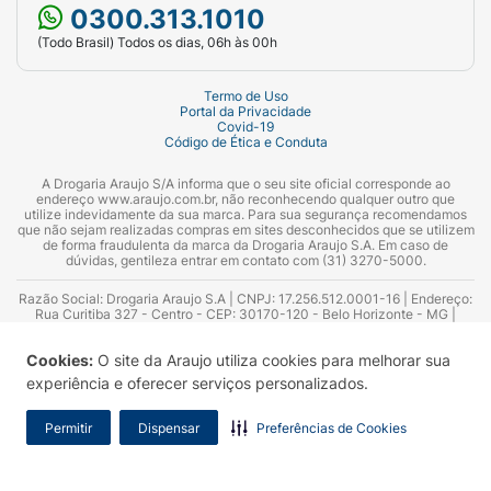
0300.313.1010
(Todo Brasil) Todos os dias, 06h às 00h
Termo de Uso
Portal da Privacidade
Covid-19
Código de Ética e Conduta
A Drogaria Araujo S/A informa que o seu site oficial corresponde ao
endereço www.araujo.com.br, não reconhecendo qualquer outro que
utilize indevidamente da sua marca. Para sua segurança recomendamos
que não sejam realizadas compras em sites desconhecidos que se utilizem
de forma fraudulenta da marca da Drogaria Araujo S.A. Em caso de
dúvidas, gentileza entrar em contato com (31) 3270-5000.
Razão Social: Drogaria Araujo S.A | CNPJ: 17.256.512.0001-16 | Endereço:
Rua Curitiba 327 - Centro - CEP: 30170-120 - Belo Horizonte - MG |
Telefones: 0300.313.1010 e (31) 3270-5000 Horário de funcionamento -
06:00h às 00:00h | Consultores técnicos responsáveis: Hairton Ayres
Cookies:
O site da Araujo utiliza cookies para melhorar sua
Azevedo Guimarães – CRF 10.965 | Yasmin Silva Alvarenga – CRF 52.584 -
Consultor substituto: Thiago Aguiar Pinheiro - CRF Nº 13.748. Alvará
experiência e oferecer serviços personalizados.
Sanitário: 2025020713 | Autorização de Funcionamento da Empresa (AFE):
7.16355-1
Permitir
Dispensar
Preferências de Cookies