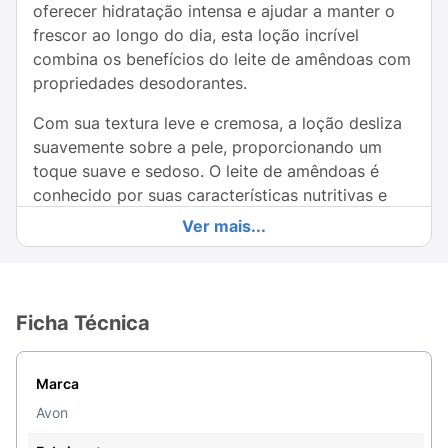
oferecer hidratação intensa e ajudar a manter o
frescor ao longo do dia, esta loção incrível
combina os benefícios do leite de amêndoas com
propriedades desodorantes.
Com sua textura leve e cremosa, a loção desliza
suavemente sobre a pele, proporcionando um
toque suave e sedoso. O leite de amêndoas é
conhecido por suas características nutritivas e
emolientes, ajudando a reparar e proteger a pele,
Ver mais...
deixando-a macia e saudável.
Ideal para uso diário, a Loção Desodorante
Corporal Avon Care é perfeita para toda a família.
Ficha Técnica
Aplique após o banho ou sempre que desejar um
toque de hidratação e frescor. Com um aroma
delicado, você se sentirá renovado e perfumado
Marca
durante todo o dia.
Avon
Experimente a Loção Desodorante Corporal Avon