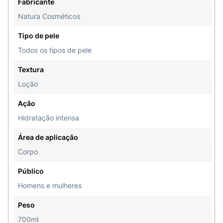
Fabricante
Care Leite de Amêndoas e descubra como é fácil
Natura Cosméticos
manter sua pele hidratada, suave e envolta em
uma fragrância irresistível! Cuide-se todos os dias
Tipo de pele
com Avon!
Todos os tipos de pele
Textura
Loção
Ação
Hidratação intensa
Área de aplicação
Corpo
Público
Homens e mulheres
Peso
700ml