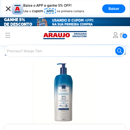
×
Baixe o APP e ganhe 5% OFF!
Baixar
cupom
Use o
APP5
na primeira compra
0
Araujo
Beleza e Cuidados
Cuidado com o Corpo
Hid