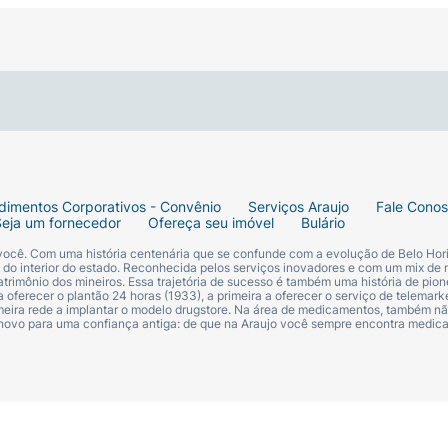
dimentos Corporativos - Convênio
Serviços Araujo
Fale Cono
Seja um fornecedor
Ofereça seu imóvel
Bulário
 você. Com uma história centenária que se confunde com a evolução de Belo Hori
s do interior do estado. Reconhecida pelos serviços inovadores e com um mix de 
trimônio dos mineiros. Essa trajetória de sucesso é também uma história de pion
 oferecer o plantão 24 horas (1933), a primeira a oferecer o serviço de telemarke
primeira rede a implantar o modelo drugstore. Na área de medicamentos, também nã
 novo para uma confiança antiga: de que na Araujo você sempre encontra medi