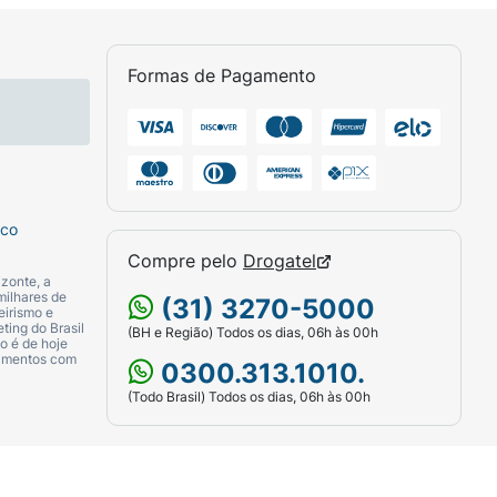
Formas de Pagamento
sco
Compre pelo
Drogatel
zonte, a
milhares de
(31) 3270-5000
eirismo e
ting do Brasil
(BH e Região) Todos os dias, 06h às 00h
o é de hoje
camentos com
0300.313.1010.
(Todo Brasil) Todos os dias, 06h às 00h