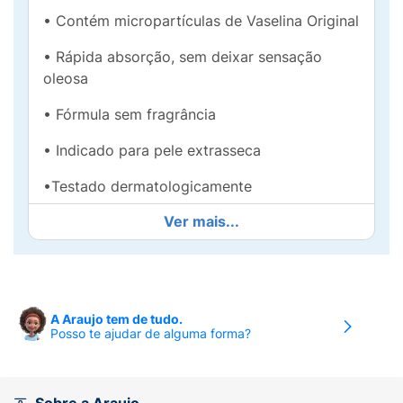
• Contém micropartículas de Vaselina Original
• Rápida absorção, sem deixar sensação
oleosa
• Fórmula sem fragrância
• Indicado para pele extrasseca
•Testado dermatologicamente
Ver mais...
Vasenol Repairing ajuda a reparar a
hidratação da pele extrasseca, deixando-a
mais saudável e macia. Penetra na pele desde
a superfície até as camadas mais profundas
reparando sua hidratação. Rápida absorção
A Araujo tem de tudo.
sem deixar sensação oleosa. Com
Posso te ajudar de alguma forma?
micropartículas de vaselina original em sua
fórmula, a loção desodorante hidratante
possui nutrientes para uma hidratação diária.