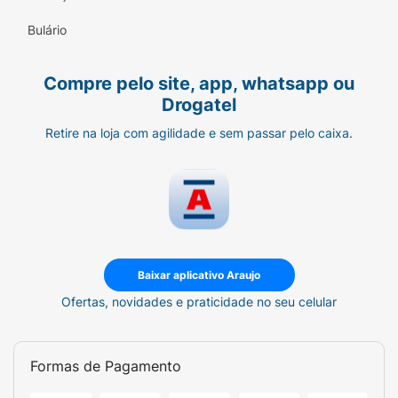
um cuidado profundo. Em 1870, descobrimos
Bulário
a Vaselina e colocamos o poder de cura da
Vaselina em tudo que fazemos. Assim cada
Compre pelo site, app, whatsapp ou
um de nossos produtos é projetado para
Drogatel
tratar a pele além da superfície, deixando-a
mais saudável a cada dia.
Retire na loja com agilidade e sem passar pelo caixa.
Baixar aplicativo Araujo
Ofertas, novidades e praticidade no seu celular
Formas de Pagamento