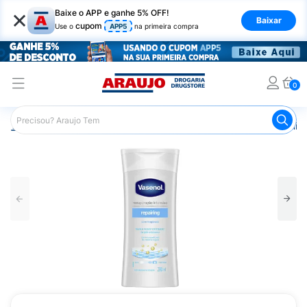
×
Baixe o APP e ganhe 5% OFF!
Baixar
cupom
Use o
APP5
na primeira compra
0
Araujo
Beleza e Cuidados
Cuidado com o Corpo
Hid