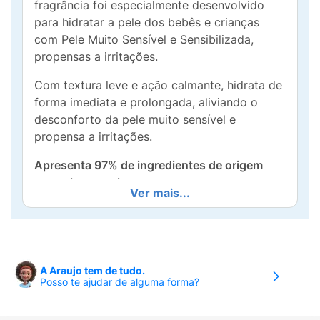
fragrância foi especialmente desenvolvido
para hidratar a pele dos bebês e crianças
com Pele Muito Sensível e Sensibilizada,
propensas a irritações.
Com textura leve e ação calmante, hidrata de
forma imediata e prolongada, aliviando o
desconforto da pele muito sensível e
propensa a irritações.
Apresenta 97% de ingredientes de origem
natural, entre eles:
Ver mais...
•Perseose de Abacate®: ativo natural
patenteado que protege a barreira cutânea,
hidrata e preserva a riqueza celular da pele.
A Araujo tem de tudo.
•Schizandra: acalma a pele propensa a
Posso te ajudar de alguma forma?
irritações, reduzindo a vermelhidão e o
desconforto.