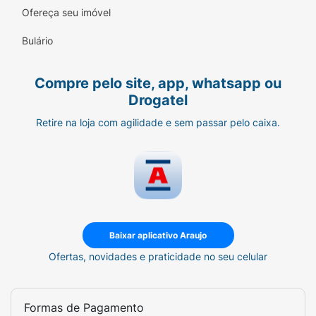
Ofereça seu imóvel
•Recomendado por pediatras e
Bulário
dermatologistas.
•Eco-concebido: embalagem reciclável e
Compre pelo site, app, whatsapp ou
cadeia de fornecimento responsável.
Drogatel
•Desenvolvido na França a partir de 70 anos
Retire na loja com agilidade e sem passar pelo caixa.
de pesquisa dermatológica.
•Tubo 200ml.
Modo de uso:
Aplique uma pequena quantidade do
Hidratante Calmante na mão. Aqueça com
Baixar aplicativo Araujo
movimentos circulares entre a palma da mão
Ofertas, novidades e praticidade no seu celular
e os dedos. Passe suavemente no corpo e
rosto do bebê e da criança, evitando a área
dos olhos 2x ao dia. Repita este cuidado
Formas de Pagamento