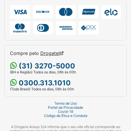
diariamente.
Conheça a linha completa Mustela para Pele
Muito Sensível, feita exclusivamente para
cuidar da pele muito sensível ou
sensibilizada."
Compre pelo
Drogatel
(31) 3270-5000
(BH e Região) Todos os dias, 06h às 00h
0300.313.1010
(Todo Brasil) Todos os dias, 06h às 00h
Termo de Uso
Portal da Privacidade
Covid-19
Código de Ética e Conduta
A Drogaria Araujo S/A informa que o seu site oficial corresponde ao
endereço www.araujo.com.br, não reconhecendo qualquer outro que