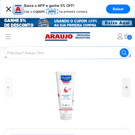
×
Baixe o APP e ganhe 5% OFF!
Baixar
cupom
Use o
APP5
na primeira compra
0
Araujo
Infantil
Cuidados com a Pele Infantil
Hidratante